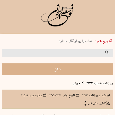
پنجشنبه 15 مرداد 1405 شماره 2243
نقاب را بردار آقای ستاره
آخرین خبر:
کدام فوتبال؟
فرعون در قلب دریای سیاه
برگزاری کنسرت علیرضا قربانی در …
منو
روزنامه شماره ۲۱۷۳
جهان
شماره روزنامه:
۲۱۷۳
تاریخ چاپ:
۱۴۰۵/۰۲/۱۷
شماره خبر:
۸۹۵۹۴
بزرگنمایی متن خبر