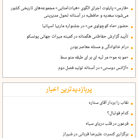
«فارس» پایلوت اجرای الگوی «هیات‌امنایی» مجموعه‌های تاریخی کشور
می‌شود؛ سعدیه و حافظیه در آستانه تحول مدیریتی
حضور «ماه کوچولوی من» در جشنواره ماربیا اسپانیا
تأیید گزارش حفاظتی هگمتانه در کمیته میراث جهانی یونسکو
درام خانوادگی و مسئله معاصر بودن
«مو به مو»؛ مر ثیه ای بر ای طبقه متو سط
«آژانس دوستی» در آستانه تولید فصل دوم
پربازدیدترین اخبار
نقاب را بردار آقای ستاره
کدام فوتبال؟
فرعون در قلب دریای سیاه
برگزاری کنسرت علیرضا قربانی در شیراز