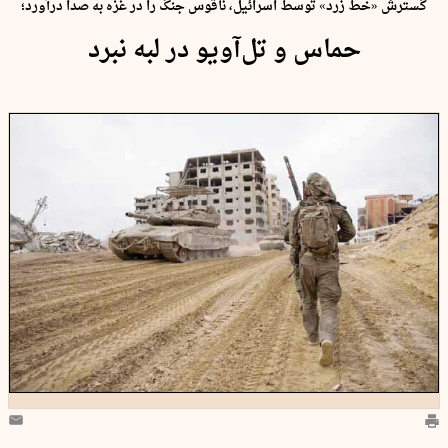
گسترش «خط زرد» توسط اسرائیل، ناقوس جنگ را در غزه به صدا درآورد؛
حماس و تل‌آویو در لبه نبرد