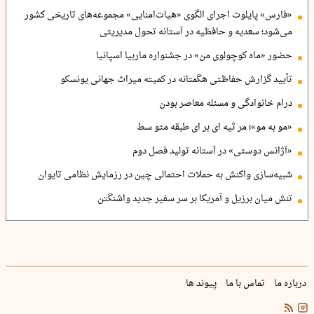
«فارس» پایلوت اجرای الگوی «هیات‌امنایی» مجموعه‌های تاریخی کشور
می‌شود؛ سعدیه و حافظیه در آستانه تحول مدیریتی
حضور «ماه کوچولوی من» در جشنواره ماربیا اسپانیا
تأیید گزارش حفاظتی هگمتانه در کمیته میراث جهانی یونسکو
درام خانوادگی و مسئله معاصر بودن
«مو به مو»؛ مر ثیه ای بر ای طبقه متو سط
«آژانس دوستی» در آستانه تولید فصل دوم
شبیه‌سازی واکنش به حملات احتمالی چین در رزمایش نظامی تایوان
تنش میان برزیل و آمریکا بر سر سفیر جدید واشنگتن
درباره ما
تماس با ما
پیوند ها