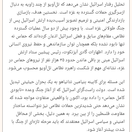
تحلیل رفتار اسرائیل نشان می‌دهد که تل‌آویو از چند زاویه به دنبال
ازسرگیری حملات گسترده به غزه است. نخستین هدف، بازسازی
بازدارندگی امنیتی و ترمیم تصویر آسیب‌دیده ارتش اسرائیل پس از
جنگ طولانی غزه است. با وجود بیش از دو سال عملیات گسترده
نظامی، مقام‌های سابق و فعلی اسرائیل اذعان کرده‌اند که حماس نه
تنها نابود نشده بلکه همچنان توان سازماندهی و حفظ نیروی انسانی
خود را دارد. اظهارات گادی آیزنکوت، رئیس پیشین ستاد ارتش
اسرائیل مبنی بر باقی ماندن حدود ۳۵ هزار نفر از نیروهای حماس در
غزه، نشانه‌ای مهم از شکست راهبرد نظامی تل‌آویو محسوب می‌شود.
این مسئله برای کابینه بنیامین نتانیاهو به یک بحران حیثیتی تبدیل
شده است. دولت راست‌گرای اسرائیل که از آغاز جنگ وعده «نابودی
کامل حماس» را داده بود، اکنون با واقعیتی متفاوت مواجه شده که
نشان می‌دهد حتی شدیدترین حملات نظامی نیز نتوانسته ساختار
مقاومت فلسطین را از بین ببرد. به همین دلیل، بخشی از محافل
امنیتی و سیاسی اسرائیل معتقدند که باید مرحله تازه‌ای از جنگ با
شدت بیشتر آغاز شود.