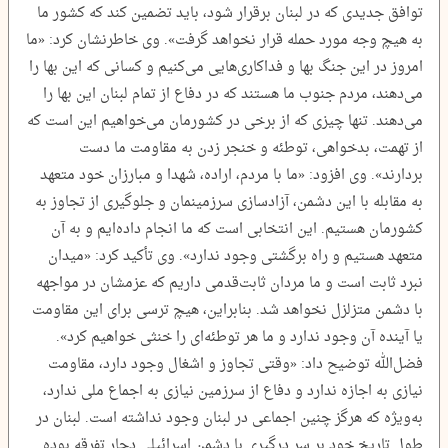
توافق جدیدی که در لبنان برقرار شود، باید تضمین کند که کشور ما
به هیچ وجه مورد حمله قرار نخواهد گرفت». وی خاطرنشان کرد: «ما
امروز در این جنگ بها و فداکاری‌هایی می‌کنیم و کسانی که این بها را
می‌دهند، مردم جنوب ما هستند که در دفاع از تمام لبنان این بها را
می‌دهند. تنها چیزی که از برخی در کشورمان می‌خواهیم این است که
از تهمت، بدخواهی، توطئه و خنجر زدن به مقاومت ما دست
بردارند». وی افزود: «ما با مردم، اراده، شهدا و مبارزان خود متعهد
به مقابله با این دشمن، آزادسازی سرزمینمان و جلوگیری از تجاوز به
کشورمان هستیم. این انتخابی است که ما انجام داده‌ایم و به آن
متعهد هستیم و راه برگشتی وجود ندارد». وی تأکید کرد: «میدان
نبرد ثابت است و ما مردان ثابت‌قدمی داریم که عزمشان در مواجهه
با دشمن متزلزل نخواهد شد. بنابراین، هیچ ترسی برای این مقاومت
یا آینده آن وجود ندارد و ما هر توطئه‌ای را خنثی خواهیم کرد».
فضل‌الله توضیح داد: «وقتی تجاوز و اشغال وجود دارد، مقاومت
نیازی به اجازه ندارد و دفاع از سرزمین نیازی به اجماع ملی ندارد،
به‌ویژه که هرگز چنین اجماعی در لبنان وجود نداشته است. لبنان در
طول تاریخ خود بر سر درگیری با دشمن اسرائیلی دچار تفرقه بوده