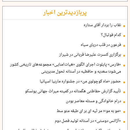
پربازدیدترین اخبار
نقاب را بردار آقای ستاره
کدام فوتبال؟
فرعون در قلب دریای سیاه
برگزاری کنسرت علیرضا قربانی در شیراز
«فارس» پایلوت اجرای الگوی «هیات‌امنایی» مجموعه‌های تاریخی کشور
می‌شود؛ سعدیه و حافظیه در آستانه تحول مدیریتی
حضور «ماه کوچولوی من» در جشنواره ماربیا اسپانیا
تأیید گزارش حفاظتی هگمتانه در کمیته میراث جهانی یونسکو
درام خانوادگی و مسئله معاصر بودن
«مو به مو»؛ مر ثیه ای بر ای طبقه متو سط
«آژانس دوستی» در آستانه تولید فصل دوم