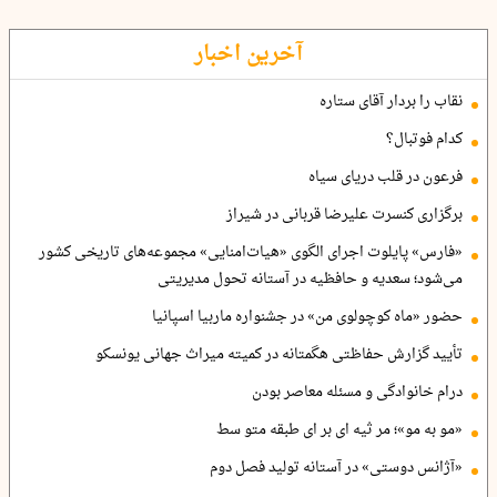
آخرین اخبار
نقاب را بردار آقای ستاره
کدام فوتبال؟
فرعون در قلب دریای سیاه
برگزاری کنسرت علیرضا قربانی در شیراز
«فارس» پایلوت اجرای الگوی «هیات‌امنایی» مجموعه‌های تاریخی کشور
می‌شود؛ سعدیه و حافظیه در آستانه تحول مدیریتی
حضور «ماه کوچولوی من» در جشنواره ماربیا اسپانیا
تأیید گزارش حفاظتی هگمتانه در کمیته میراث جهانی یونسکو
درام خانوادگی و مسئله معاصر بودن
«مو به مو»؛ مر ثیه ای بر ای طبقه متو سط
«آژانس دوستی» در آستانه تولید فصل دوم