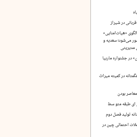
اه
ربانی در شیراز
لگوی «هیات‌امنایی»
ر می‌شود؛ سعدیه و
 مدیریتی
 در جشنواره ماربیا
متانه در کمیته میراث
معاصر بودن
ر ای طبقه متو سط
نه تولید فصل دوم
لات احتمالی چین در