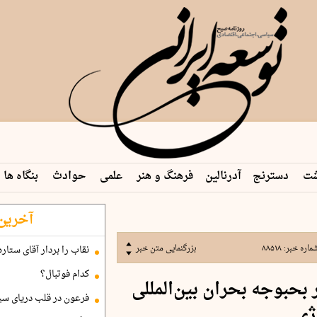
شت
دسترنج
آدرنالین
فرهنگ و هنر
علمی
حوادث
بنگاه ها
آخرین 
ماره خبر:
۸۸۵۱۸
بزرگنمایی متن خبر
نقاب را بردار آقای ستاره
کدام فوتبال؟
 بحبوجه بحران بین‌المللی
فرعون در قلب دریای سی
ژی