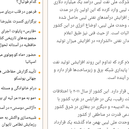
رکت ملی نفت لیبی درآمد یک میلیارد دلاری
کدام فوتبال؟
لیبی وارد کرده که این اولین بار در مدت
فرعون در قلب دریای سی
 افزایش درآمدهای نفتی لیبی حاصل شده
برگزاری کنسرت علیرضا ق
 وحدت ملی لیبی، اوضاع انرژی در این کشور
«فارس» پایلوت اجرای ا
اثبات است. از حیث فنی نیز طبق اعلام
مجموعه‌های تاریخی کشو
دان نفتی «الشراره» در افزایش میزان تولید
حافظیه در آستانه تحول
حضور «ماه کوچولوی من»
 کرد که تداوم این روند افزایشی تولید نفت
اسپانیا
پایداری شبکه برق و زیرساخت‌ها قرار دارد و
تأیید گزارش حفاظتی هگ
ر آینده است.
جهانی یونسکو
درام خانوادگی و مسئله 
لیبی سالها است که در شرایط بی‌ثباتی سیاسی قرار دارد. این کشور از سال ۲۰۱۱ با اختلافات
«مو به مو»؛ مر ثیه ای ب
ت رقیب، یکی در طرابلس در غرب کشور با
الدبیبه» و دیگری در بنغازی در شرق کشور
«آژانس دوستی» در آستا
مدعی قدرت در مناطقی از کشور
شبیه‌سازی واکنش به حم
وحدت ملی لیبی بهمن ماه گذشته یک قرارداد
رزمایش نظامی تایوان