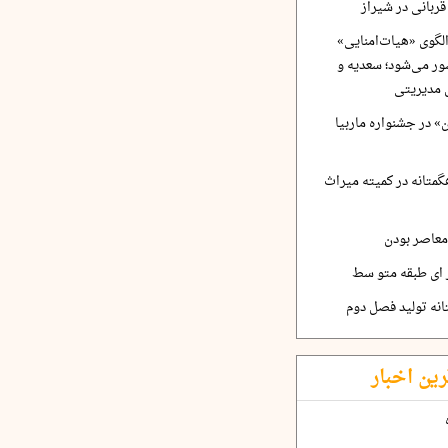
ربانی در شیراز
لگوی «هیات‌امنایی»
ر می‌شود؛ سعدیه و
 مدیریتی
 در جشنواره ماربیا
متانه در کمیته میراث
معاصر بودن
ر ای طبقه متو سط
نه تولید فصل دوم
رین اخبار