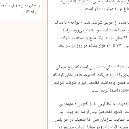
وی «توتال» و شرکت آمریکایی «کونوکو فیلیپس»
تنش میان برزیل و آمریک
لار است.
واشنگتن
ا شده از طریق شرکت نفت «الواحه» با هدف
۸ هزار بشکه در روز امضا شده است و انتظار می‌رود درآمد
خالص آن به بیش از ۳۷۶ میلیارد دلار در مدت 25 سال برسد. یک منبع وابسته به شرکت
الواحه گفت، تولید روزانه این شرکت معمولا بین ۳۴۰ تا ۴۰۰ هزار بشکه در روز در شرایط
به شرکت ملی نفت لیبی است که پنج میدان
ی را اداره می‌کند. الدبیبه خاطرنشان کرد که
نفت مصر، یادداشت تفاهمی نیز با شرکت شرکت
 تقویت روابط لیبی با بزرگترین و مهمترین
ت. کشور نفت‌خیز لیبی از سال‌ها پیش بین
 حمایت سازمان ملل اما ضعیف در طرابلس
سلح قرار دارد) در مقابل دولت مستقر در