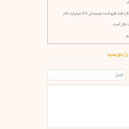
د
را بنویسید