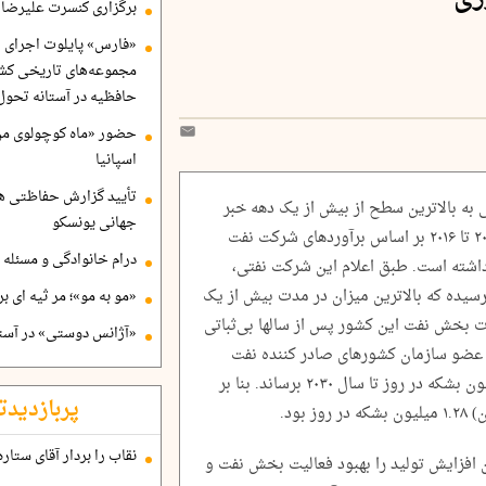
برگزاری کنسرت علیرضا ق
«فارس» پایلوت اجرای ا
مجموعه‌های تاریخی کشو
حافظیه در آستانه تحول
حضور «ماه کوچولوی من»
اسپانیا
تأیید گزارش حفاظتی هگ
ی به بالاترین سطح از بیش از یک دهه خبر
جهانی یونسکو
دادند. توقف تولید نفت به شکل متوالی از ۲۰۱۳ تا ۲۰۱۶ بر اساس برآوردهای شرکت نفت
درام خانوادگی و مسئله 
رد دلار خسارات داشته است. طبق اعلام این شرکت نفتی،
ون بشکه در روز رسیده که بالاترین میزان در مدت بیش از یک
«مو به مو»؛ مر ثیه ای ب
ات بخش نفت این کشور پس از سالها بی‌ثباتی
«آژانس دوستی» در آستا
ر عضو سازمان کشورهای صادر کننده نفت
(اوپک) قصد دارد تولید نفت خود را به ۲ میلیون بشکه در روز تا سال ۲۰۳۰ برساند. بنا بر
پربازدیدت
بود.
نقاب را بردار آقای ستاره
 افزایش تولید را بهبود فعالیت بخش نفت و