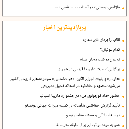
«آژانس دوستی» در آستانه تولید فصل دوم
پربازدیدترین اخبار
نقاب را بردار آقای ستاره
کدام فوتبال؟
فرعون در قلب دریای سیاه
برگزاری کنسرت علیرضا قربانی در شیراز
«فارس» پایلوت اجرای الگوی «هیات‌امنایی» مجموعه‌های تاریخی کشور
می‌شود؛ سعدیه و حافظیه در آستانه تحول مدیریتی
حضور «ماه کوچولوی من» در جشنواره ماربیا اسپانیا
تأیید گزارش حفاظتی هگمتانه در کمیته میراث جهانی یونسکو
درام خانوادگی و مسئله معاصر بودن
«مو به مو»؛ مر ثیه ای بر ای طبقه متو سط