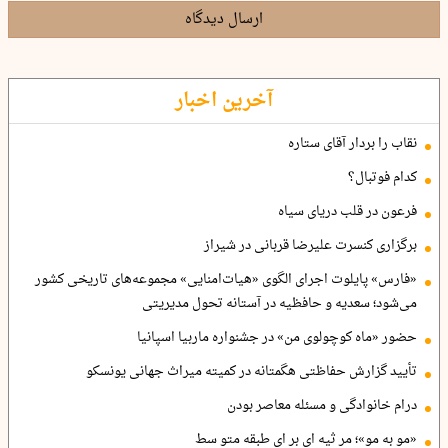
ارسال دیدگاه
آخرین اخبار
نقاب را بردار آقای ستاره
کدام فوتبال؟
فرعون در قلب دریای سیاه
برگزاری کنسرت علیرضا قربانی در شیراز
«فارس» پایلوت اجرای الگوی «هیات‌امنایی» مجموعه‌های تاریخی کشور
می‌شود؛ سعدیه و حافظیه در آستانه تحول مدیریتی
حضور «ماه کوچولوی من» در جشنواره ماربیا اسپانیا
تأیید گزارش حفاظتی هگمتانه در کمیته میراث جهانی یونسکو
درام خانوادگی و مسئله معاصر بودن
«مو به مو»؛ مر ثیه ای بر ای طبقه متو سط