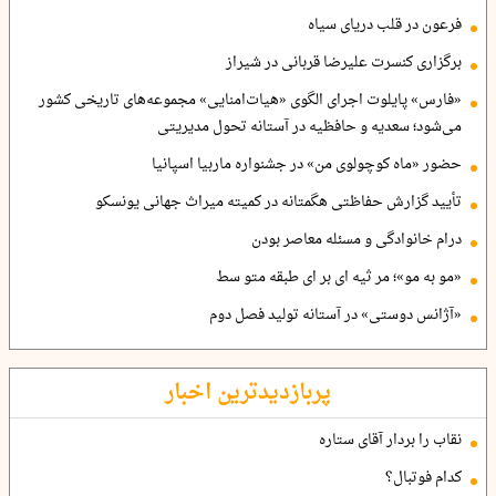
فرعون در قلب دریای سیاه
برگزاری کنسرت علیرضا قربانی در شیراز
«فارس» پایلوت اجرای الگوی «هیات‌امنایی» مجموعه‌های تاریخی کشور
می‌شود؛ سعدیه و حافظیه در آستانه تحول مدیریتی
حضور «ماه کوچولوی من» در جشنواره ماربیا اسپانیا
تأیید گزارش حفاظتی هگمتانه در کمیته میراث جهانی یونسکو
درام خانوادگی و مسئله معاصر بودن
«مو به مو»؛ مر ثیه ای بر ای طبقه متو سط
«آژانس دوستی» در آستانه تولید فصل دوم
پربازدیدترین اخبار
نقاب را بردار آقای ستاره
کدام فوتبال؟