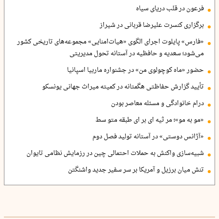
فرعون در قلب دریای سیاه
برگزاری کنسرت علیرضا قربانی در شیراز
«فارس» پایلوت اجرای الگوی «هیات‌امنایی» مجموعه‌های تاریخی کشور
می‌شود؛ سعدیه و حافظیه در آستانه تحول مدیریتی
حضور «ماه کوچولوی من» در جشنواره ماربیا اسپانیا
تأیید گزارش حفاظتی هگمتانه در کمیته میراث جهانی یونسکو
درام خانوادگی و مسئله معاصر بودن
«مو به مو»؛ مر ثیه ای بر ای طبقه متو سط
«آژانس دوستی» در آستانه تولید فصل دوم
شبیه‌سازی واکنش به حملات احتمالی چین در رزمایش نظامی تایوان
تنش میان برزیل و آمریکا بر سر سفیر جدید واشنگتن