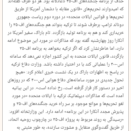
حذف از برنامه جنگنده‌های اف-۳۵ ناعادلانه بود. هر دو طرف گفته‌اند
که امیدوارند تحریم‌های «قانون مقابله با دشمنان آمریکا از طریق
تحریم‌ها و قوانین ایالات متحده» در دوره دوم ریاست جمهوری
دونالد ترامپ برطرف شوند تا ترکیه بتواند هم جنگنده‌های اف-۳۵ را
خریداری کند و هم به برنامه تولید بازگردد. تام باراک، سفیر آمریکا در
آنکارا روز چهارشنبه گفته بود که مذاکرات در مورد این موضوع ادامه
دارد، اما خاطرنشان کرد که اگر ترکیه بخواهد به برنامه اف-۳۵
بازگردد، قانون ایالات متحده به این کشور اجازه نمی‌دهد که سامانه
اس-۴۰۰ را عملیاتی کند یا در اختیار داشته باشد. وزارت دفاع ترکیه
در پاسخ به اظهارات باراک در یک نشست خبری اعلام کرد: «هیچ
تحول جدیدی در مورد سامانه‌های دفاع هوایی اس-۴۰۰ که در روزهای
اخیر در دستور کار قرار گرفته است، رخ نداده است». در این بیانیه
آمده است که مذاکرات دیپلماتیک ترکیه با ایالات متحده «در مورد
لغو تحریم‌ها و موانع موجود بر سر راه خرید جنگنده‌های اف-۳۵ و
پذیرش مجدد آنکارا در این برنامه» ادامه دارد. این وزارتخانه افزود:
«رسیدگی به روند مربوط به پروژه اف-۳۵ در چارچوب روحیه اتحاد،
از طریق گفت‌وگوی متقابل و مشورت سازنده، به طور مثبتی به