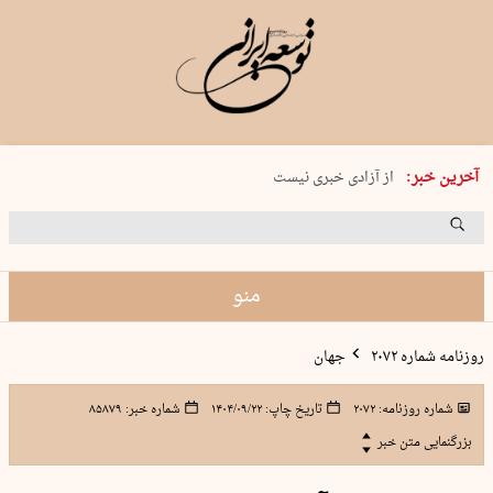
یکشنبه 18 مرداد 1405 شماره 2245
آخرین خبر:
از آزادی خبری نیست
۸۸۸ نفر سال گذشته بر اثر غرق‌شدگی جان …
غارت در روز روشن
حمید محرمیان، پایه‌گذار نشریه…
منو
روزنامه شماره ۲۰۷۲
جهان
شماره روزنامه:
۲۰۷۲
تاریخ چاپ:
۱۴۰۴/۰۹/۲۲
شماره خبر:
۸۵۸۷۹
بزرگنمایی متن خبر