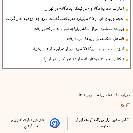
آغاز ساخت پناهگاه و «پارکینگ- پناهگاه» در تهران
حجم ورودی آب از ۴.۵ میلیارد مترمکعب گذشت؛ دریاچه ارومیه جان گرفت
پرونده مصادره اموال ساعدی‌نیا به دیوان عالی کشور رفت
قلم‌های شکسته و آرزوهای برباد رفته
الزیدی: نظامیان آمریکا 30 سپتامبر از عراق خارج می‌شوند
برکناری غیرمنتظره فرمانده ارشد آمریکایی در اروپا
درباره ما
تماس با ما
پیوند ها
تمامی حقوق برای روزنامه توسعه ایرانی
طراحی سایت خبری و
محفوظ است
خبرگزاری آسام