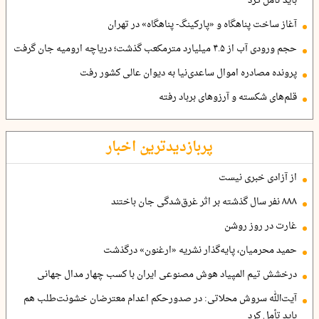
باید تأمل کرد
آغاز ساخت پناهگاه و «پارکینگ- پناهگاه» در تهران
حجم ورودی آب از ۴.۵ میلیارد مترمکعب گذشت؛ دریاچه ارومیه جان گرفت
پرونده مصادره اموال ساعدی‌نیا به دیوان عالی کشور رفت
قلم‌های شکسته و آرزوهای برباد رفته
پربازدیدترین اخبار
از آزادی خبری نیست
۸۸۸ نفر سال گذشته بر اثر غرق‌شدگی جان باختند
غارت در روز روشن
حمید محرمیان، پایه‌گذار نشریه «ارغنون» درگذشت
درخشش تیم المپیاد هوش مصنوعی ایران با کسب چهار مدال جهانی
آیت‌الله سروش محلاتی: در صدورحکم اعدام معترضان خشونت‌طلب هم
باید تأمل کرد