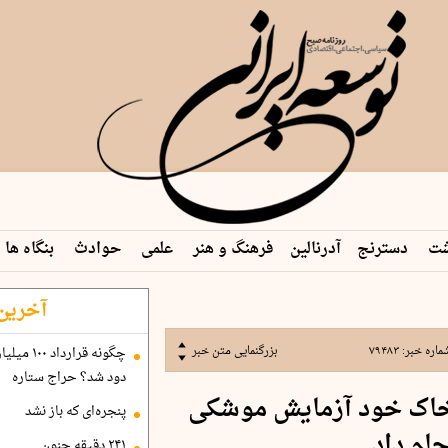
شت
دسترنج
آدرنالین
فرهنگ و هنر
علمی
حوادث
بنگاه ها
 م…
آخرین 
ماره خبر:
۷۹۴۸۳
بزرگنمایی متن خبر
دود شد؟ حراج ستاره
ر خاک خود آزمایش موشکی
پنجره‌ای که باز نشد
جام داد
۲۴۱ دقیقه جنون