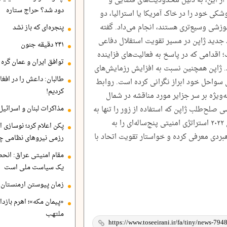
ز این، به دلیل محدودیت‌های فضایی و
دود شد؟ حراج ستاره
وشکی خود را در خاک آمریکا یا استرالیا، دو
زشی وسیع‌تری هستند، انجام می‌داد. گفته
پنجره‌ای که باز نشد
 جدید ژاپن در مسیر تقویت استقلال دفاعی
۲۴۱ دقیقه جنون
 اقدامی که در پاسخ به فعالیت‌های فزاینده
توافق ایران و عمان گره ب
. ژاپن همچنین نسبت به افزایش رزمایش‌های
طالبان: داعش را در افغا
سواحل خود ابراز نگرانی کرده است. روابط
کردیم!
‌ویژه بر سر جزایر مورد مناقشه در شمال
 صلح‌طلب ژاپن که استفاده از زور را تنها به
مذاکرات لبنان و اسرائیل
دفاع محدود می‌کند، دولت این کشور در سال ۲۰۲۲ استراتژی امنیتی پنج‌ساله‌ای را به
پکن اعلام کرد؛ نوسازی ا
بردی معرفی کرده و خواستار تقویت اتحاد با
رزمی نیروهای نظامی چ
مقام امنیتی عراق: انح
یک سیاست ملی است
زمان پیوستن ارمنستان ب
«پیمان مکه»؛ اهرم بازد
ملتهب