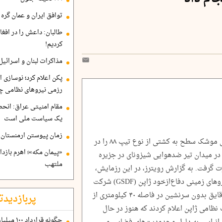
توافق ایران و عمان گره ب
طالبان: داعش را در افغا
کردیم!
مذاکرات لبنان و اسرائیل
پکن اعلام کرد؛ نوسازی ا
رزمی نیروهای نظامی چ
مقام امنیتی عراق: انح
یک سیاست ملی است
زمان پیوستن ارمنستان ب
ارتش ژاپن اعلام کرد برای نخستین‌بار آزمایش موشک سطح به کشتی از نوع تیپ ۸۸ را در
«پیمان مکه»؛ اهرم بازد
در میدان تیر ضدهوایی شیزونای در جزیره
ملتهب
ت گرفت. به گزارش رویترز، در این رزمایش،
حدود ۳۰۰ نیروی نظامی از تیپ توپخانه‌ای نیروهای زمینی دفاع‌ازخود ژاپن (GSDF) شرکت
داشتند و یک موشک آزمایشی را به‌سوی یک قایق بدون سرنشین در فاصله ۴۰ کیلومتری از
پربازدیدت
ظامی ژاپن اعلام کردند که هنوز در حال