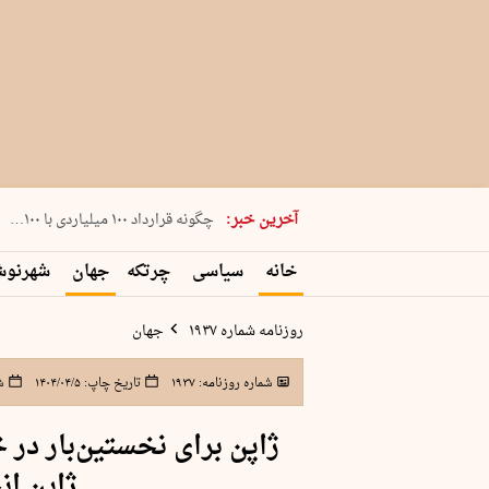
شنبه 17 مرداد 1405 شماره 2244
آخرین خبر:
چگونه قرارداد ۱۰۰ میلیاردی با ۱۰۰…
پنجره‌ای که باز نشد
خانه
سیاسی
چرتکه
جهان
شهرنو
۲۴۱ دقیقه جنون
توافق ایران و عمان گره بحران را باز
روزنامه شماره ۱۹۳۷
جهان
شماره روزنامه:
۱۹۳۷
تاریخ چاپ:
۱۴۰۴/۰۴/۵
ش
ژاپن برای نخستین‌بار د
ژاپن ان