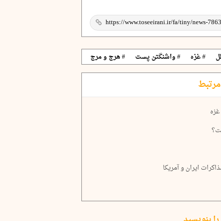
ل
# غزه
# واشنگتن پست
# هرج و مرج
مرتبط
غزه
قت؟
ذاکرات ایران و آمریکا
را بنویسید