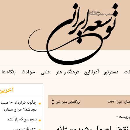
شت
دسترنج
آدرنالین
فرهنگ و هنر
علمی
حوادث
بنگاه ها
 م…
آخرین 
ماره خبر:
۷۸۶۳۰
بزرگنمایی متن خبر
دود شد؟ حراج ستاره
ن‌پست:
پنجره‌ای که باز نشد
۲۴۱ دقیقه جنون