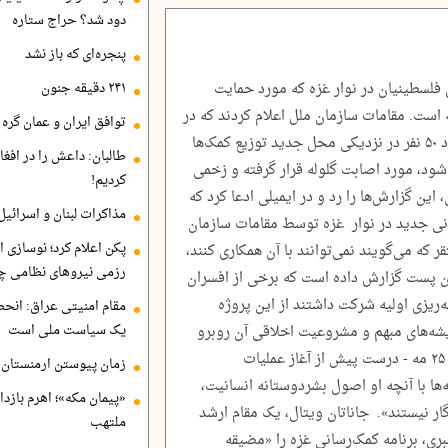
دود شد؟ حراج ستاره
پنجره‌ای که باز نشد
فلسطینیان در نوار غزه که مورد حمایت
۲۴۱ دقیقه جنون
 است. مقامات سازمان ملل اعلام کردند که در
توافق ایران و عمان گره ب
اولین روز کامل اجرای عملیات در ۲۷ مه، حدود ۵۰ نفر در نزدیکی محل جدید توزیع کمک‌ها
طالبان: داعش را در افغا
‌شود، مورد اصابت گلوله قرار گرفته و زخمی
کردیم!
ین گزارش‌ها را رد و در ایمیلی ادعا کرد که
مذاکرات لبنان و اسرائیل
 جدید در نوار غزه توسط مقامات سازمان
پکن اعلام کرد؛ نوسازی ا
 که می‌گویند نمی‌توانند با آن همکاری کنند،
رزمی نیروهای نظامی چ
گتن پست گزارش داده است که برخی از افسران
‌ریزی اولیه شرکت داشتند از این پروژه
مقام امنیتی عراق: انح
یک سیاست ملی است
 ریشه‌های مبهم و مشروعیت اخلاقی آن روبرو
شده‌اند. جیک وود، مدیر اجرایی این بنیاد در ۲۵ مه - درست پیش از آغاز عملیات
زمان پیوستن ارمنستان ب
‌ها با آنچه او اصول بشردوستانه انسانیت،
«پیمان مکه»؛ اهرم بازد
ار نیستند». جاناتان ویتال، یک مقام ارشد
ملتهب
ی، برنامه کمک‌رسانی غزه را «مضیقه