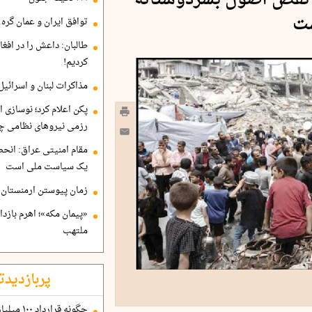
 نقض اصول بشردوستانه
ت
توافق ایران و عمان گره ب
طالبان: داعش را در افغا
کردیم!
مذاکرات لبنان و اسرائیل
پکن اعلام کرد؛ نوسازی ا
رزمی نیروهای نظامی چ
مقام امنیتی عراق: انح
یک سیاست ملی است
زمان پیوستن ارمنستان ب
«پیمان مکه»؛ اهرم بازد
ملتهب
پربازدیدت