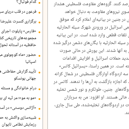
کدام فوتبال؟
ا رصد کنند. گروه‌های مقاومت فلسطینی هشدار
 سوی نیروهای مقاومت به دنبال خواهد
فرعون در قلب دریای سی
در جنین در بیانیه‌ای اعلام کرد که موفق
برگزاری کنسرت علیرضا ق
 اسرائیل در ورودی شهرک سیله الحارثیه
«فارس» پایلوت اجرای ا
 تلفات قطعی وارد شده است. در این بیانیه
مجموعه‌های تاریخی کشو
 سیله الحارثیه با یگان‌های دشمن درگیر شده
حافظیه در آستانه تحول
 به آنها شدند. این یورش در حالی صورت
حضور «ماه کوچولوی من»
تشدید حملات اسرائیل و افزایش اقدامات
اسپانیا
ته است. در همین راستا، «یسرائیل کاتس»
تأیید گزارش حفاظتی هگ
سه اردوگاه آوارگان فلسطینی در شمال کرانه
جهانی یونسکو
 که اجازه بازگشت به آن‌ها را ندهند. کاتس در
درام خانوادگی و مسئله 
اکنون از اردوگاه‌های جنین، طولکرم و نور شمس تخلیه
 خالی‌ هستند. او افزود: من به سربازان
«مو به مو»؛ مر ثیه ای ب
دت در اردوگاه‌های تخلیه‌شده، طی سال جاری،
«آژانس دوستی» در آستا
ند.
شبیه‌سازی واکنش به حم
رزمایش نظامی تایوان