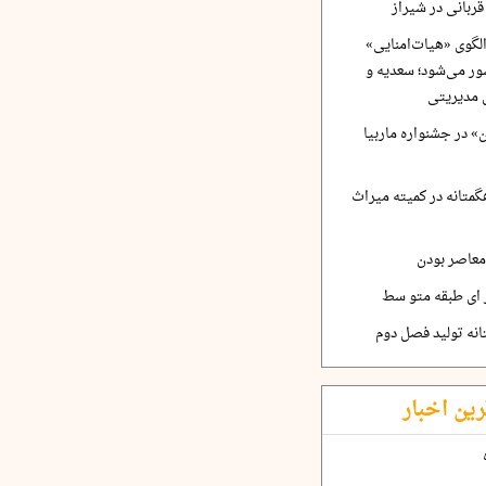
ربانی در شیراز
لگوی «هیات‌امنایی»
ر می‌شود؛ سعدیه و
 مدیریتی
 در جشنواره ماربیا
متانه در کمیته میراث
معاصر بودن
ر ای طبقه متو سط
نه تولید فصل دوم
رین اخبار