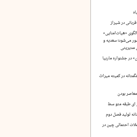
اه
ربانی در شیراز
لگوی «هیات‌امنایی»
ر می‌شود؛ سعدیه و
 مدیریتی
 در جشنواره ماربیا
متانه در کمیته میراث
معاصر بودن
ر ای طبقه متو سط
نه تولید فصل دوم
لات احتمالی چین در