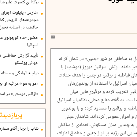
برگزاری کنسرت علیرضا ق
«فارس» پایلوت اجرای ا
مجموعه‌های تاریخی کشو
حافظیه در آستانه تحول
حضور «ماه کوچولوی من»
اسپانیا
تأیید گزارش حفاظتی هگ
ل به مناطقی در شهر «جنین» در شمال کرانه
جهانی یونسکو
 دادند. ارتش اسرائیل دیروز (دوشنبه) با
درام خانوادگی و مسئله 
ای قباطیه و برقین در جنین را هدف حملات
یان اسرائیل با استفاده از بولدوزرهای
«مو به مو»؛ مر ثیه ای ب
قین تخریب کرده و درگیری‌هایی میان
«آژانس دوستی» در آستا
 است. به گفته منابع محلی، نظامیان اسرائیل
طیه و برقین را مسدود کرده و با بولدوزر
پربازدیدت
ق و اموال عمومی کرده‌اند. شاهدان عینی
به چندین منزل مسکونی، تعدادی از ساکنان
نقاب را بردار آقای ستاره
سایی این رژیم بر فراز جنین و مناطق اطراف