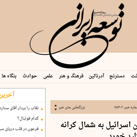
شت
دسترنج
آدرنالین
فرهنگ و هنر
علمی
حوادث
بنگاه ها
آخرین 
اره خبر:
۷۵۴۰۲
بزرگنمایی متن خبر
نقاب را بردار آقای ستاره
کدام فوتبال؟
اسرائیل به شمال کرانه
فرعون در قلب دریای سی
لید خورد