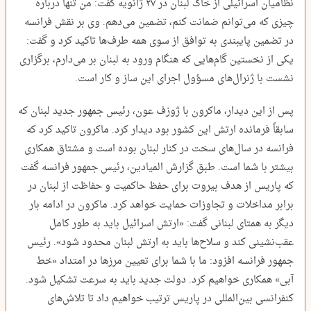
نظامیان اسرائیلی از خاک لبنان در ۲۷ ژانویه گفت: من تنها درباره
چیزی که می‌توانم ضمانت کنم، تضمین می‌دهم. وی بر نقش فرانسه
در تضمین پایبندی به توافق از سوی همه طرف‌ها تاکید کرد و گفت:
یکی از نخستین گام‌هایی که هنگام ورود به لبنان بر می‌دارم، برگزاری
نشست با ژنرال‌های مسؤول اجرای این ساز و کار است.
پس از این دیدار، ماکرون با ژوزف عون، رئیس جمهور جدید لبنان که
سابقاً فرمانده ارتش این کشور بود دیدار کرد. ماکرون تاکید کرد که
فرانسه در سال‌های سخت در کنار لبنان بوده است و مشتاق همکاری
بیشتر با شما است. طبق گزارش المیادین، رئیس جمهور فرانسه گفت
که پاریس از هدف بیروت برای حفظ حاکمیت و حفاظت از لبنان در
برابر مداخلات و تجاوزات حمایت خواهد کرد. ماکرون در ادامه بار
دیگر به همتای لبنانی گفت: «ارتش اسرائیل باید به طور کامل
عقب‌نشینی کند و سلاح‌ها باید به ارتش لبنان محدود شود». رئیس
جمهور فرانسه افزود: ما با شما برای تعیین مرزها در امتداد «خط
آبی» همکاری خواهیم کرد. دولت جدید باید به سرعت تشکیل شود.
کنفرانسی بین‌المللی در پاریس ترتیب خواهیم داد تا تلاش‌های