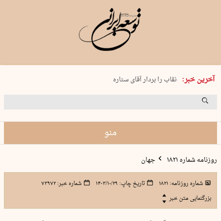
پنجشنبه 15 مرداد 1405 شماره 2243
آخرین خبر:
نقاب را بردار آقای ستاره
کدام فوتبال؟
فرعون در قلب دریای سیاه
برگزاری کنسرت علیرضا قربانی در …
منو
روزنامه شماره ۱۸۲۱
جهان
شماره روزنامه:
۱۸۲۱
تاریخ چاپ:
۱۴۰۳/۱۰/۲۹
شماره خبر:
۷۳۹۷۲
بزرگنمایی متن خبر