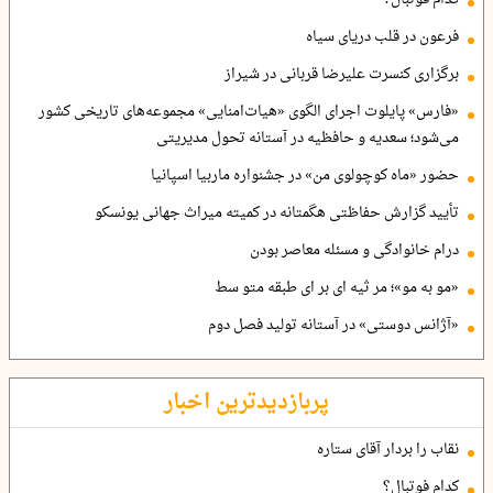
کدام فوتبال؟
فرعون در قلب دریای سیاه
برگزاری کنسرت علیرضا قربانی در شیراز
«فارس» پایلوت اجرای الگوی «هیات‌امنایی» مجموعه‌های تاریخی کشور
می‌شود؛ سعدیه و حافظیه در آستانه تحول مدیریتی
حضور «ماه کوچولوی من» در جشنواره ماربیا اسپانیا
تأیید گزارش حفاظتی هگمتانه در کمیته میراث جهانی یونسکو
درام خانوادگی و مسئله معاصر بودن
«مو به مو»؛ مر ثیه ای بر ای طبقه متو سط
«آژانس دوستی» در آستانه تولید فصل دوم
پربازدیدترین اخبار
نقاب را بردار آقای ستاره
کدام فوتبال؟