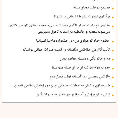
فرعون در قلب دریای سیاه
برگزاری کنسرت علیرضا قربانی در شیراز
«فارس» پایلوت اجرای الگوی «هیات‌امنایی» مجموعه‌های تاریخی کشور
می‌شود؛ سعدیه و حافظیه در آستانه تحول مدیریتی
حضور «ماه کوچولوی من» در جشنواره ماربیا اسپانیا
تأیید گزارش حفاظتی هگمتانه در کمیته میراث جهانی یونسکو
درام خانوادگی و مسئله معاصر بودن
«مو به مو»؛ مر ثیه ای بر ای طبقه متو سط
«آژانس دوستی» در آستانه تولید فصل دوم
شبیه‌سازی واکنش به حملات احتمالی چین در رزمایش نظامی تایوان
تنش میان برزیل و آمریکا بر سر سفیر جدید واشنگتن