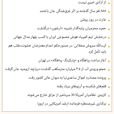
از آزادی خبری نیست
۸۸۸ نفر سال گذشته بر اثر غرق‌شدگی جان باختند
غارت در روز روشن
حمید محرمیان، پایه‌گذار نشریه «ارغنون» درگذشت
درخشش تیم المپیاد هوش مصنوعی ایران با کسب چهار مدال جهانی
آیت‌الله سروش محلاتی: در صدورحکم اعدام معترضان خشونت‌طلب هم
باید تأمل کرد
آغاز ساخت پناهگاه و «پارکینگ- پناهگاه» در تهران
حجم ورودی آب از ۴.۵ میلیارد مترمکعب گذشت؛ دریاچه ارومیه جان گرفت
پرونده مصادره اموال ساعدی‌نیا به دیوان عالی کشور رفت
قلم‌های شکسته و آرزوهای برباد رفته
الزیدی: نظامیان آمریکا 30 سپتامبر از عراق خارج می‌شوند
برکناری غیرمنتظره فرمانده ارشد آمریکایی در اروپا