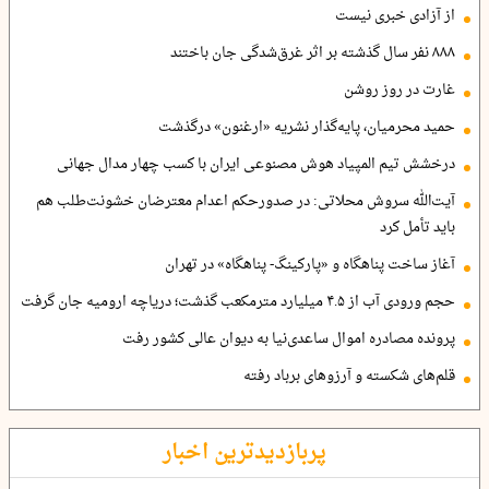
از آزادی خبری نیست
۸۸۸ نفر سال گذشته بر اثر غرق‌شدگی جان باختند
غارت در روز روشن
حمید محرمیان، پایه‌گذار نشریه «ارغنون» درگذشت
درخشش تیم المپیاد هوش مصنوعی ایران با کسب چهار مدال جهانی
آیت‌الله سروش محلاتی: در صدورحکم اعدام معترضان خشونت‌طلب هم
باید تأمل کرد
آغاز ساخت پناهگاه و «پارکینگ- پناهگاه» در تهران
حجم ورودی آب از ۴.۵ میلیارد مترمکعب گذشت؛ دریاچه ارومیه جان گرفت
پرونده مصادره اموال ساعدی‌نیا به دیوان عالی کشور رفت
قلم‌های شکسته و آرزوهای برباد رفته
پربازدیدترین اخبار