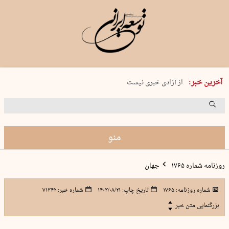
یکشنبه 18 مرداد 1405 شماره 2245
آخرین خبر:
از آزادی خبری نیست
۸۸۸ نفر سال گذشته بر اثر غرق‌شدگی جان …
غارت در روز روشن
حمید محرمیان، پایه‌گذار نشریه…
منو
روزنامه شماره ۱۷۶۵
جهان
شماره روزنامه:
۱۷۶۵
تاریخ چاپ:
۱۴۰۳/۰۸/۲۱
شماره خبر:
۷۱۳۴۲
بزرگنمایی متن خبر