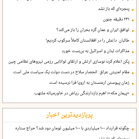
پنجره‌ای که باز نشد
۲۴۱ دقیقه جنون
توافق ایران و عمان گره بحران را باز می‌کند؟
طالبان: داعش را در افغانستان کاملاً سرکوب کردیم!
مذاکرات لبنان و اسرائیل به بن‌بست خورد
پکن اعلام کرد؛ نوسازی ارتش و ارتقای توانایی رزمی نیروهای نظامی چین
مقام امنیتی عراق: انحصار سلاح در دست دولت یک سیاست ملی است
زمان پیوستن ارمنستان به اروپا فرا نرسیده است
«پیمان مکه»؛ اهرم بازدارندگی ریاض در خاورمیانه ملتهب
پربازدیدترین اخبار
چگونه قرارداد ۱۰۰ میلیاردی با ۱۰۰ میلیون تومان دود شد؟ حراج ستاره
پنجره‌ای که باز نشد