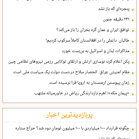
پنجره‌ای که باز نشد
۲۴۱ دقیقه جنون
توافق ایران و عمان گره بحران را باز می‌کند؟
طالبان: داعش را در افغانستان کاملاً سرکوب کردیم!
مذاکرات لبنان و اسرائیل به بن‌بست خورد
پکن اعلام کرد؛ نوسازی ارتش و ارتقای توانایی رزمی نیروهای نظامی چین
مقام امنیتی عراق: انحصار سلاح در دست دولت یک سیاست ملی است
زمان پیوستن ارمنستان به اروپا فرا نرسیده است
«پیمان مکه»؛ اهرم بازدارندگی ریاض در خاورمیانه ملتهب
پربازدیدترین اخبار
چگونه قرارداد ۱۰۰ میلیاردی با ۱۰۰ میلیون تومان دود شد؟ حراج ستاره
پنجره‌ای که باز نشد