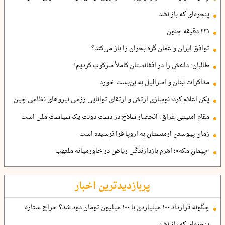
پنجره‌ای که باز نشد
۲۴۱ دقیقه جنون
توافق ایران و عمان گره بحران را باز می‌کند؟
طالبان: داعش را در افغانستان کاملاً سرکوب کردیم!
مذاکرات لبنان و اسرائیل به بن‌بست خورد
پکن اعلام کرد؛ نوسازی ارتش و ارتقای توانایی رزمی نیروهای نظامی چین
مقام امنیتی عراق: انحصار سلاح در دست دولت یک سیاست ملی است
زمان پیوستن ارمنستان به اروپا فرا نرسیده است
«پیمان مکه»؛ اهرم بازدارندگی ریاض در خاورمیانه ملتهب
پربازدیدترین اخبار
چگونه قرارداد ۱۰۰ میلیاردی با ۱۰۰ میلیون تومان دود شد؟ حراج ستاره
پنجره‌ای که باز نشد