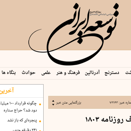
شت
دسترنج
آدرنالین
فرهنگ و هنر
علمی
حوادث
بنگاه ها
 م…
آخرین 
اره خبر:
۷۳۱۴۳
بزرگنمایی متن خبر
دود شد؟ حراج ستاره
وزنامه ۱۸۰۳
پنجره‌ای که باز نشد
۲۴۱ دقیقه جنون