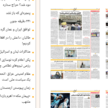
دود شد؟ حراج ستاره
پنجره‌ای که باز نشد
۲۴۱ دقیقه جنون
توافق ایران و عمان گره ب
طالبان: داعش را در افغا
کردیم!
مذاکرات لبنان و اسرائیل
پکن اعلام کرد؛ نوسازی ا
رزمی نیروهای نظامی چ
مقام امنیتی عراق: انح
یک سیاست ملی است
زمان پیوستن ارمنستان ب
«پیمان مکه»؛ اهرم بازد
ملتهب