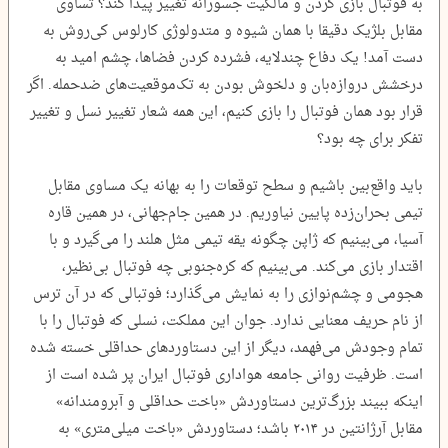
به فوتبال بازی کردن و مالکیت جسورانه تغییر پیدا کند؟ تساوی
مقابل بلژیک دقیقا با همان شیوه و متدولوژی کارلوس کی‌روش به
دست آمد! یک دفاع چندلایه، فشرده کردن فضاها، چشم امید به
درخشش دروازه‌بان و دلخوش بودن به تک‌موقعیت‌های ضدحمله. اگر
قرار بود همان فوتبال را بازی کنیم، این همه شعار تغییر نسل و تغییر
تفکر برای چه بود؟
باید واقع‌بین باشیم و سطح توقعات را به بهانه یک مساوی مقابل
تیمی بحران‌زده پایین نیاوریم. در همین جام‌جهانی، در همین قاره
آسیا، می‌بینیم که ژاپن چگونه یقه تیمی مثل هلند را می‌گیرد و با
اقتدار بازی می‌کند. می‌بینیم که کره‌جنوبی چه فوتبال بی‌نظیر،
هجومی و چشم‌نوازی را به نمایش می‌گذارد؛ فوتبالی که در آن ترس
از نام حریف معنایی ندارد. جوان این مملکت، نسلی که فوتبال را با
تمام وجودش می‌فهمد، دیگر از این دستاوردهای حداقلی خسته شده
است. ظرفیت روانی جامعه هواداری فوتبال ایران پر شده است از
اینکه ببیند بزرگ‌ترین دستاوردش «باخت حداقلی و آبرومندانه»
مقابل آرژانتین در ۲۰۱۴ باشد؛ دستاوردش «باخت میلی‌متری» به