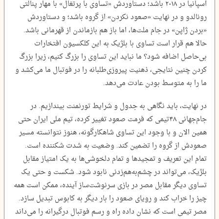
اسپانیا در ۲۰۱۸ باشد؛ دستاوردش «تساوی با پرتغال» با مهار پنالتی
رونالدو و در نهایت «صعود نکردن» از گروه باشد؛ و دستاوردش
«بردن ژاپن» در جام ملت‌ها، اما باز هم بازماندن از قهرمانی باشد.
حالا هم قرار است تساوی با بلژیک به این کلکسیون افتخارات
بی‌حاصل اضافه شود؟ ما نباید این تساوی را بزرگ کنیم، زیرا بزرگ
کردن چنین نتایجی، ذهنیت پیروزی‌طلبانه را در فوتبال ما می‌کشد و
ما را به متوسط بودن عادت می‌دهد.
در نهایت، باید نگاهی به جدول و شرایط تورنمنت بیندازیم. در
جام‌جهانی ۴۸‌تیمی که فرمت صعود تغییر کرده، تیم ملی ایران حتی
همین الان و با وجود این تساوی شاهکارگونه، هنوز نتوانسته مسیر
صعودش از گروه را تضمین کند. وضعیت به شدت شکننده است.
تمام این تعریف و تمجیدها و تمام دلخوشی‌ها به یک امتیاز مقابل
بلژیک، می‌تواند در چشم‌به‌هم‌زدنی نابود شود. شکست و حتی یک
تساوی دیگر مقابل مصر در بازی سرنوشت‌ساز آینده، ممکن است همه
چیز را خراب کند و رویای صعود را بار دیگر به کابوس تبدیل سازد.
مصر تیمی است که نشان داده راه و رسم فوتبال درگیرانه را می‌داند