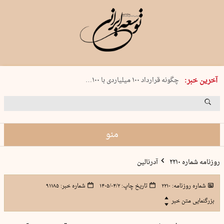
شنبه 17 مرداد 1405 شماره 2244
آخرین خبر:
چگونه قرارداد ۱۰۰ میلیاردی با ۱۰۰…
پنجره‌ای که باز نشد
۲۴۱ دقیقه جنون
توافق ایران و عمان گره بحران را باز م…
منو
روزنامه شماره ۲۲۱۰
آدرنالین
شماره روزنامه:
۲۲۱۰
تاریخ چاپ:
۱۴۰۵/۰۴/۲
شماره خبر:
۹۱۱۸۵
بزرگنمایی متن خبر