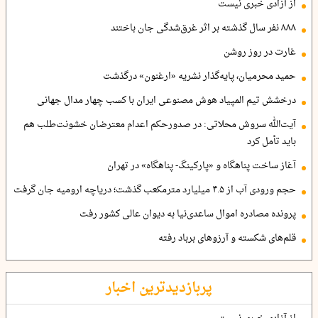
از آزادی خبری نیست
۸۸۸ نفر سال گذشته بر اثر غرق‌شدگی جان باختند
غارت در روز روشن
حمید محرمیان، پایه‌گذار نشریه «ارغنون» درگذشت
درخشش تیم المپیاد هوش مصنوعی ایران با کسب چهار مدال جهانی
آیت‌الله سروش محلاتی: در صدورحکم اعدام معترضان خشونت‌طلب هم
باید تأمل کرد
آغاز ساخت پناهگاه و «پارکینگ- پناهگاه» در تهران
حجم ورودی آب از ۴.۵ میلیارد مترمکعب گذشت؛ دریاچه ارومیه جان گرفت
پرونده مصادره اموال ساعدی‌نیا به دیوان عالی کشور رفت
قلم‌های شکسته و آرزوهای برباد رفته
پربازدیدترین اخبار