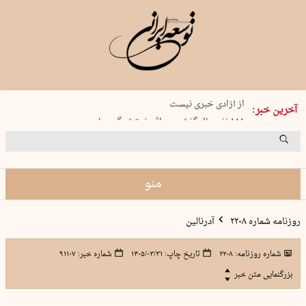
یکشنبه 18 مرداد 1405 شماره 2245
از آزادی خبری نیست
آخرین خبر:
۸۸۸ نفر سال گذشته بر اثر غرق‌شدگی جان …
غارت در روز روشن
حمید محرمیان، پایه‌گذار نشریه…
منو
روزنامه شماره ۲۲۰۸
آدرنالین
شماره روزنامه:
۲۲۰۸
تاریخ چاپ:
۱۴۰۵/۰۳/۳۱
شماره خبر:
۹۱۱۰۷
بزرگنمایی متن خبر