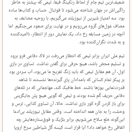
ضعیف‌ترین تیم جام از لحاظ رنکینگ فیفا، تیمی که بیشتر به خاطر
راگبی‌اش در جهان شناخته می‌شود تا فوتبال. حساب و کتاب‌ها ساده
بود: سه امتیاز شیرین از نیوزیلند می‌گیریم، با روحیه مضاعف به
مصاف غول‌های گروه می‌رویم و در نهایت برای صعود می‌جنگیم. اما
آنچه در زمین مسابقه رخ داد، یک نمایش دور از انتظار، ناامیدکننده
و به شدت نگران‌کننده بود.
تیم ملی ایران برابر تیمی که انتظار می‌رفت در لاک دفاعی فرو برود
و تسلیم محض باشد، هیچ حرفی برای گفتن نداشت. تساوی در بازی
اول، آن هم مقابل تیمی که باید زنگ تفریح ما می‌بود، آب سردی بود
بر پیکر تمام کسانی که بامدادان پای گیرنده‌ها نشستند تا شاهد
قدرت‌نمایی یوزها باشند. خط هافبک کند، مهاجمانی که در تله‌های
دفاعی حریف گم شده بودند و تیمی که گویی هیچ پلن جایگزینی
برای باز کردن گره کور بازی نداشت. حالا، آن تساوی کذایی، ترس و
وحشت را به جان همه انداخته است: وقتی مقابل نیوزیلند بی‌ادعا
این‌گونه خلع سلاح می‌شویم، برابر بلژیک و فوق‌ستاره‌هایش چه
اتفاقی رخ خواهد داد؟ آیا قرار است کیسه گل شیاطین سرخ اروپا