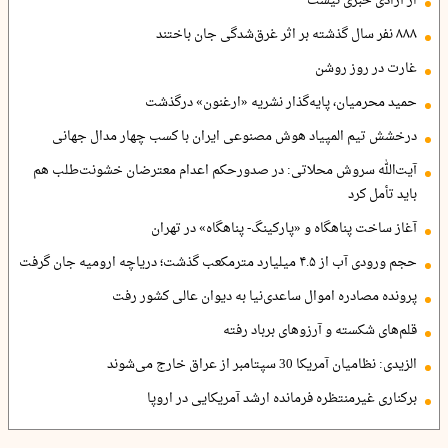
از آزادی خبری نیست
۸۸۸ نفر سال گذشته بر اثر غرق‌شدگی جان باختند
غارت در روز روشن
حمید محرمیان، پایه‌گذار نشریه «ارغنون» درگذشت
درخشش تیم المپیاد هوش مصنوعی ایران با کسب چهار مدال جهانی
آیت‌الله سروش محلاتی: در صدورحکم اعدام معترضان خشونت‌طلب هم
باید تأمل کرد
آغاز ساخت پناهگاه و «پارکینگ- پناهگاه» در تهران
حجم ورودی آب از ۴.۵ میلیارد مترمکعب گذشت؛ دریاچه ارومیه جان گرفت
پرونده مصادره اموال ساعدی‌نیا به دیوان عالی کشور رفت
قلم‌های شکسته و آرزوهای برباد رفته
الزیدی: نظامیان آمریکا 30 سپتامبر از عراق خارج می‌شوند
برکناری غیرمنتظره فرمانده ارشد آمریکایی در اروپا