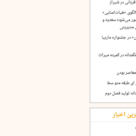
ربانی در شیراز
لگوی «هیات‌امنایی»
ر می‌شود؛ سعدیه و
 مدیریتی
 در جشنواره ماربیا
متانه در کمیته میراث
معاصر بودن
ر ای طبقه متو سط
نه تولید فصل دوم
رین اخبار