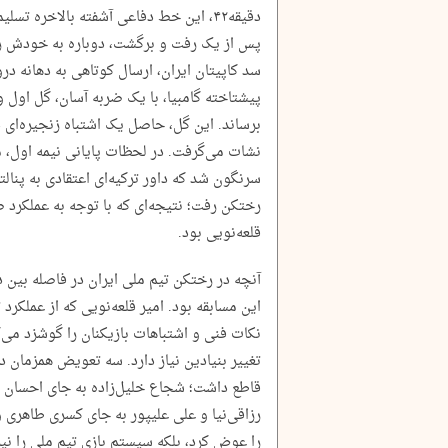
دقیقه‌۴۲، این خط دفاعی آشفته بالاخره ت
پس از یک رفت و برگشت، دوباره به خودش رسی
سد کاپیتان ایران، ارسال کوتاهی به دهانه دروا
پیشتاخته گامبیا، با یک ضربه آسان، گل اول و 
برساند. این گل، حاصل یک اشتباه زنجیره‌ای د
نشات می‌گرفت. در لحظات پایانی نیمه اول، 
سرنگون شد که داور ترکیه‌ای اعتقادی به پنا
رختکن رفت؛ نتیجه‌ای که با توجه به عملکرد
قلعه‌نویی بود.
آنچه در رختکن تیم ملی ایران در فاصله بین د
این مسابقه بود. امیر قلعه‌نویی که از عملکرد
نکات فنی و اشتباهات بازیکنان را گوشزد می
تغییر بنیادین نیاز دارد. سه تعویض همزمان 
قاطع داشت؛ شجاع خلیل‌زاده به جای احسان ح
رزاقی‌نیا و علی علیپور به جای کسری طاهری و
را عوض کرد، بلکه سیستم بازی تیم ملی را ن