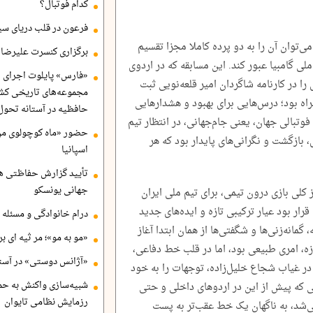
کدام فوتبال؟
فرعون در قلب دریای سی
می‌توان آن را به دو پرده کاملا مجزا تقسیم
برگزاری کنسرت علیرضا ق
لی گامبیا عبور کند. این مسابقه که در اردوی
«فارس» پایلوت اجرای ا
 را در کارنامه شاگردان امیر قلعه‌نویی ثبت
مجموعه‌های تاریخی کشو
راه بود؛ درس‌هایی برای بهبود و هشدارهایی
حافظیه در آستانه تحول
فوتبالی جهان، یعنی جام‌جهانی، در انتظار تیم
حضور «ماه کوچولوی من»
، بازگشت و نگرانی‌های پایدار بود که هر
اسپانیا
تأیید گزارش حفاظتی هگ
جهانی یونسکو
 کلی بازی درون تیمی، برای تیم ملی ایران
رار بود عیار ترکیبی تازه و ایده‌های جدید
درام خانوادگی و مسئله 
 گمانه‌زنی‌ها و شگفتی‌ها از همان ابتدا آغاز
«مو به مو»؛ مر ثیه ای ب
ه، امری طبیعی بود، اما در قلب خط دفاعی،
«آژانس دوستی» در آستا
ر غیاب شجاع خلیل‌زاده، توجهات را به خود
شبیه‌سازی واکنش به حم
 که پیش از این در اردوهای داخلی و حتی
رزمایش نظامی تایوان
می‌شد، به ناگهان یک خط عقب‌تر به پست