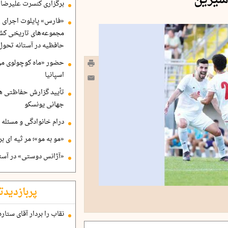
شیرین
برگزاری کنسرت علیرضا ق
«فارس» پایلوت اجرای ا
مجموعه‌های تاریخی کشو
حافظیه در آستانه تحول
حضور «ماه کوچولوی من»
اسپانیا
تأیید گزارش حفاظتی هگ
جهانی یونسکو
درام خانوادگی و مسئله 
«مو به مو»؛ مر ثیه ای ب
«آژانس دوستی» در آستا
پربازدیدت
نقاب را بردار آقای ستاره