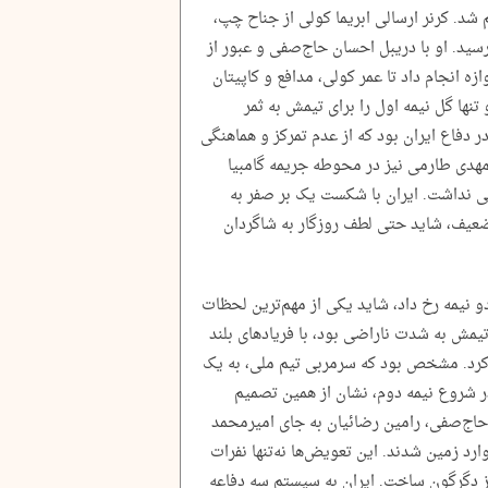
سلیم شد. کرنر ارسالی ابریما کولی از جناح چپ،
د. او با دریبل احسان حاج‌صفی و عبور از
زه انجام داد تا عمر کولی، مدافع و کاپیتان
تنها گل نیمه اول را برای تیمش به ثمر
ر دفاع ایران بود که از عدم تمرکز و هماهنگی
مهدی طارمی نیز در محوطه جریمه گامبیا
لتی نداشت. ایران با شکست یک بر صفر به
 ضعیف، شاید حتی لطف روزگار به شاگردان
و نیمه رخ داد، شاید یکی از مهم‌ترین لحظات
 تیمش به شدت ناراضی بود، با فریادهای بلند
‌کرد. مشخص بود که سرمربی تیم ملی، به یک
در شروع نیمه دوم، نشان از همین تصمیم
اج‌صفی، رامین رضائیان به جای امیرمحمد
ارد زمین شدند. این تعویض‌ها نه‌تنها نفرات
یز دگرگون ساخت. ایران به سیستم سه دفاعه