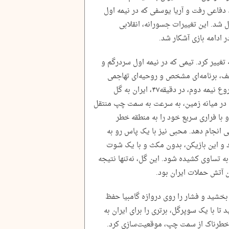
فاعی رفت و آریا یوسفی که در نیمه اول
شد. این تغییرات جسورانه، انقلابی
ر ادامه بازی آشکار شد.
یمه دوم، چهره تیم ملی ایران ۱۸۰‌درجه تغییر کرد. تیمی که در نیمه اول سردرگم و
اعف، برنامه‌ای مشخص و روحیه‌ای تهاجمی
وارد میدان شده بود. تنها دو دقیقه پس از شروع نیمه دوم، در دقیقه‌۴۷، ایران به گل
 در میانه زمین، به سرعت به سمت چپ منتقل
 با فراری سریع خود را به منطقه خطر
 انجام دهد. محبی نیز با یک پاس رو به
د و این بازیکن، بدون مکث و با یک شوت
به تساوی کشیده شود. این گل، نه‌تنها نتیجه
دن آتش حملات ایران بود.
بخشید و فشار را روی دروازه گامبیا حفظ
ئیان رسید تا با یک سوپرگل، برتری را برای ایران به
ی خطرناک از سمت چپ، موقعیت‌سازی کرد.