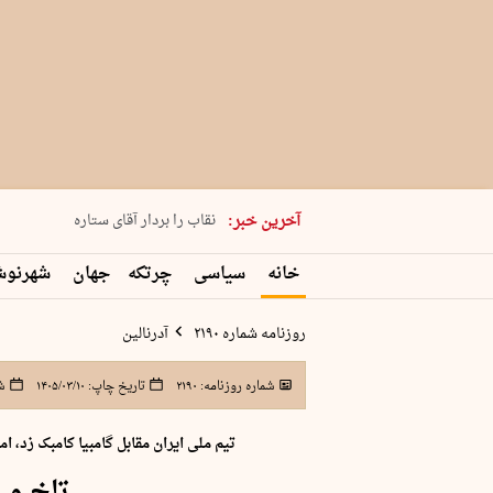
پنجشنبه 15 مرداد 1405 شماره 2243
نقاب را بردار آقای ستاره
آخرین خبر:
کدام فوتبال؟
فرعون در قلب دریای سیاه
خانه
سیاسی
چرتکه
جهان
شهرنو
برگزاری کنسرت علیرضا قربانی در …
روزنامه شماره ۲۱۹۰
آدرنالین
شماره روزنامه:
۲۱۹۰
تاریخ چاپ:
۱۴۰۵/۰۳/۱۰
ش
تیم ملی ایران مقابل گامبیا کامبک زد،