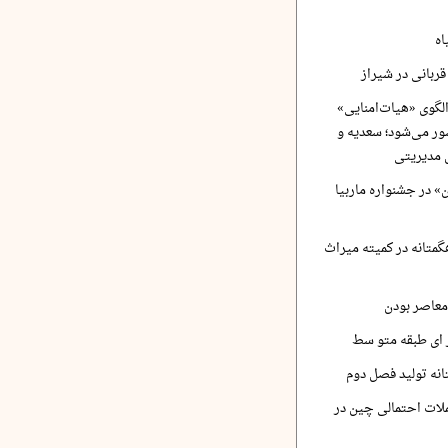
اه
ربانی در شیراز
لگوی «هیات‌امنایی»
ر می‌شود؛ سعدیه و
 مدیریتی
 در جشنواره ماربیا
متانه در کمیته میراث
معاصر بودن
ر ای طبقه متو سط
نه تولید فصل دوم
لات احتمالی چین در