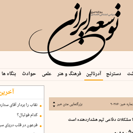
شت
دسترنج
آدرنالین
فرهنگ و هنر
علمی
حوادث
بنگاه ها
آخرین 
ماره خبر:
۹۰۳۸۶
بزرگنمایی متن خبر
نقاب را بردار آقای ستاره
کدام فوتبال؟
 اما مشکلات دفاعی تیم هشداردهنده است
فرعون در قلب دریای سی