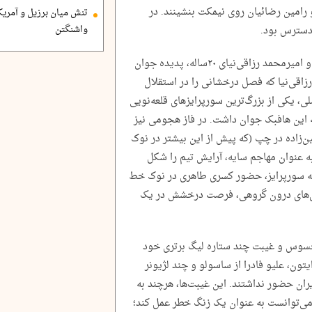
امین رضائیان روی نیمکت بنشینند. در
تنش میان برزیل و آمریک
 دسترس بود.
واشنگتن
خط میانی با حضور سعید عزت‌اللهی باتجربه و امیرمحمد رزاقی‌نیای ۲۰‌ساله، پدیده جوان
رزاقی‌نیا که فصل درخشانی را در استقلال
 یکی از بزرگ‌ترین سورپرایزهای قلعه‌نویی
ه این هافبک جوان داشت. در فاز هجومی نیز
زاده در چپ (که پیش از این بیشتر در نوک
ه عنوان مهاجم سایه، آرایش تیم را شکل
لبته سورپرایز، حضور کسری طاهری در نوک خط
زی‌های درون گروهی، فرصت درخشش در یک
محسوس و غیبت چند ستاره لیگ برتری خود
یتون، علیو فادرا از ساسولو و چند لژیونر
یران حضور نداشتند. این غیبت‌ها، هرچند به
قع می‌توانست به عنوان یک زنگ خطر عمل کند؛