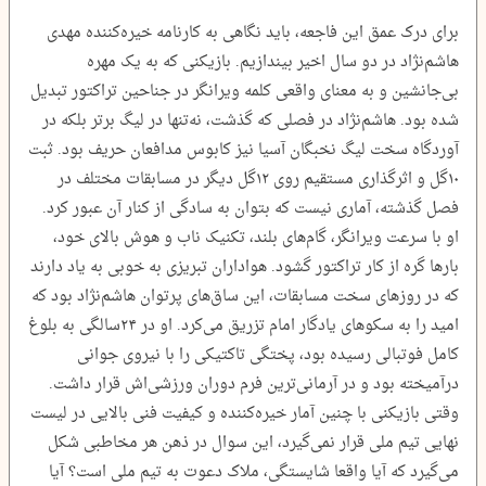
برای درک عمق این فاجعه، باید نگاهی به کارنامه خیره‌کننده مهدی
هاشم‌نژاد در دو سال اخیر بیندازیم. بازیکنی که به یک مهره
بی‌جانشین و به معنای واقعی کلمه ویرانگر در جناحین تراکتور تبدیل
شده بود. هاشم‌نژاد در فصلی که گذشت، نه‌تنها در لیگ برتر بلکه در
آوردگاه سخت لیگ نخبگان آسیا نیز کابوس مدافعان حریف بود. ثبت
۱۰‌گل و اثرگذاری مستقیم روی ۱۲‌گل دیگر در مسابقات مختلف در
فصل گذشته، آماری نیست که بتوان به سادگی از کنار آن عبور کرد.
او با سرعت ویرانگر، گام‌های بلند، تکنیک ناب و هوش بالای خود،
بارها گره از کار تراکتور گشود. هواداران تبریزی به خوبی به یاد دارند
که در روزهای سخت مسابقات، این ساق‌های پرتوان هاشم‌نژاد بود که
امید را به سکوهای یادگار امام تزریق می‌کرد. او در ۲۴‌سالگی به بلوغ
کامل فوتبالی رسیده بود، پختگی تاکتیکی را با نیروی جوانی
درآمیخته بود و در آرمانی‌ترین فرم دوران ورزشی‌اش قرار داشت.
وقتی بازیکنی با چنین آمار خیره‌کننده و کیفیت فنی بالایی در لیست
نهایی تیم ملی قرار نمی‌گیرد، این سوال در ذهن هر مخاطبی شکل
می‌گیرد که آیا واقعا شایستگی، ملاک دعوت به تیم ملی است؟ آیا