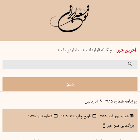
شنبه 17 مرداد 1405 شماره 2244
آخرین خبر:
چگونه قرارداد ۱۰۰ میلیاردی با ۱۰۰…
پنجره‌ای که باز نشد
۲۴۱ دقیقه جنون
توافق ایران و عمان گره بحران را باز م…
منو
روزنامه شماره ۲۱۸۵
آدرنالین
شماره روزنامه:
۲۱۸۵
تاریخ چاپ:
۱۴۰۵/۰۳/۲
شماره خبر:
۹۰۱۷۵
بزرگنمایی متن خبر