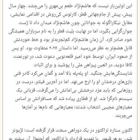
این اولین‌بار نیست که هاشم‌نژاد طعم بی‌مهری را می‌چشد. چهار ‌سال
پیش، پیش از جام‌جهانی قطر، کارلوس کی‌روش در اقدامی نمایشی،
مقابل نیکاراگوئه به جوانانی چون هاشم‌نژاد میدان داد تا ژست
جوان‌گرایی بگیرد، اما در نهایت بلیت قطر را به نام سربازان همیشگی
خود صادر کرد. آن زمان هاشم‌نژاد کم‌تجربه‌تر بود و خط خوردنش
قابل هضم‌تر به نظر می‌رسید. اما داستان ۲۰۲۶ متفاوت بود. او پس
از صعود ایران، توسط خود امیر قلعه‌نویی دعوت شد، در تورنمنت
کافا دوید، در العین پیراهن ملی را پوشید و برای اثبات
شایستگی‌هایش جنگید. او پله‌پله بالا آمد و گمان می‌کرد کادر فنی
بازی‌های درخشان او را ارج می‌نهد. اما در آخرین فیلتر، درست در
روزهایی که باید مزد درخشش بی‌امانش را می‌گرفت، قربانی یک
سیستم نام‌گرا شد. او از قطاری پیاده شد که مسافرانش بر اساس
معیارهای عجیبی انتخاب شدند؛ معیارهایی که نام‌ها بر آمارها
می‌چربند.
اکنون ستاره تراکتور در یک دوراهی سخت قرار گرفته است؛ لژیونر
شدن به هر قیمتی یا تمدید قرارداد با تراکتور که احتمال آن بیشتر به