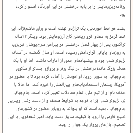
برنامه‌ریزی‌هایش را بر پایه درخشش در این آوردگاه استوار کرده
بود.
پشت هر خط خوردنی، یک تراژدی نهفته است و برای هاشم‌نژاد، این
خط قرمز به معنای فرو ریختن کاخ آرزوهایش بود. وینگر ۲۴‌ساله
تراکتور، پس از چهار ‌فصل درخشش در پیراهن سرخ‌پوشان تبریزی،
به روزهای پایانی قراردادش رسیده است. او سال گذشته در آستانه
لژیونر شدن بود و پیشنهادهای جدی از امارات داشت. اما او با یک
هدف بزرگ ماند؛ درخشش در لیگ برتر و پروازی بلندتر از سکوی
جام‌جهانی به سوی اروپا. او خودش را آماده کرده بود تا با حضور در
آمریکا، چشمان استعدادیاب‌های بین‌المللی را خیره کند. اما حالا با
حذف نام او از تیم ملی، تمام معادلات تغییر کرده است. جام‌جهانی
پَر، لژیونر شدن پَر! با توجه به شرایط منطقه و از دست رفتن ویترین
جام‌جهانی، بعید است که او بتواند به رویای حضور در کشورهای
خلیج فارس یا اروپا با کیفیت سابق دست یابد. امیر قلعه‌نویی با این
تصمیم، بال‌های پرواز یک جوان را چید.