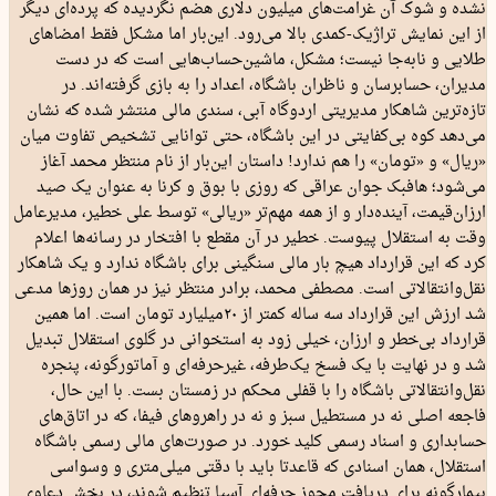
نشده و شوک آن غرامت‌های میلیون دلاری هضم نگردیده که پرده‌ای دیگر
از این نمایش تراژیک-کمدی بالا می‌رود. این‌بار اما مشکل فقط امضاهای
طلایی و نابه‌جا نیست؛ مشکل، ماشین‌حساب‌هایی است که در دست
مدیران، حسابرسان و ناظران باشگاه، اعداد را به بازی گرفته‌اند. در
تازه‌ترین شاهکار مدیریتی اردوگاه آبی، سندی مالی منتشر شده که نشان
می‌دهد کوه بی‌کفایتی در این باشگاه، حتی توانایی تشخیص تفاوت میان
«ریال» و «تومان» را هم ندارد! داستان این‌بار از نام منتظر محمد آغاز
می‌شود؛ هافبک جوان عراقی که روزی با بوق و کرنا به عنوان یک صید
ارزان‌قیمت، آینده‌دار و از همه مهم‌تر «ریالی» توسط علی خطیر، مدیرعامل
وقت به استقلال پیوست. خطیر در آن مقطع با افتخار در رسانه‌ها اعلام
کرد که این قرارداد هیچ بار مالی سنگینی برای باشگاه ندارد و یک شاهکار
نقل‌وانتقالاتی است. مصطفی محمد، برادر منتظر نیز در همان روزها مدعی
شد ارزش این قرارداد سه ‌ساله کمتر از ۲۰‌میلیارد تومان است. اما همین
قرارداد بی‌خطر و ارزان، خیلی زود به استخوانی در گلوی استقلال تبدیل
شد و در نهایت با یک فسخ یک‌طرفه، غیرحرفه‌ای و آماتورگونه، پنجره
نقل‌وانتقالاتی باشگاه را با قفلی محکم در زمستان بست. با این حال،
فاجعه اصلی نه در مستطیل سبز و نه در راهروهای فیفا، که در اتاق‌های
حسابداری و اسناد رسمی کلید خورد. در صورت‌های مالی رسمی باشگاه
استقلال، همان اسنادی که قاعدتا باید با دقتی میلی‌متری و وسواسی
بیمارگونه برای دریافت مجوز حرفه‌ای آسیا تنظیم شوند، در بخش دعاوی