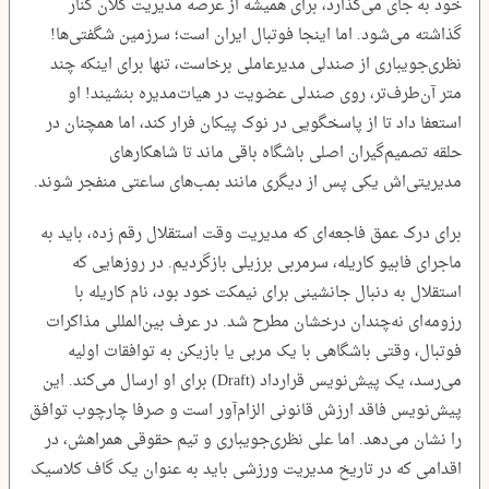
خود به جای می‌گذارد، برای همیشه از عرصه مدیریت کلان کنار
گذاشته می‌شود. اما اینجا فوتبال ایران است؛ سرزمین شگفتی‌ها!
نظری‌جویباری از صندلی مدیرعاملی برخاست، تنها برای اینکه چند
متر آن‌طرف‌تر، روی صندلی عضویت در هیات‌مدیره بنشیند! او
استعفا داد تا از پاسخگویی در نوک پیکان فرار کند، اما همچنان در
حلقه تصمیم‌گیران اصلی باشگاه باقی ماند تا شاهکارهای
مدیریتی‌اش یکی پس از دیگری مانند بمب‌های ساعتی منفجر شوند.
برای درک عمق فاجعه‌ای که مدیریت وقت استقلال رقم زده، باید به
ماجرای فابیو کاریله، سرمربی برزیلی بازگردیم. در روزهایی که
استقلال به دنبال جانشینی برای نیمکت خود بود، نام کاریله با
رزومه‌ای نه‌چندان درخشان مطرح شد. در عرف بین‌المللی مذاکرات
فوتبال، وقتی باشگاهی با یک مربی یا بازیکن به توافقات اولیه
می‌رسد، یک پیش‌نویس قرارداد (Draft) برای او ارسال می‌کند. این
پیش‌نویس فاقد ارزش قانونی الزام‌آور است و صرفا چارچوب توافق
را نشان می‌دهد. اما علی نظری‌جویباری و تیم حقوقی همراهش، در
اقدامی که در تاریخ مدیریت ورزشی باید به عنوان یک گاف کلاسیک