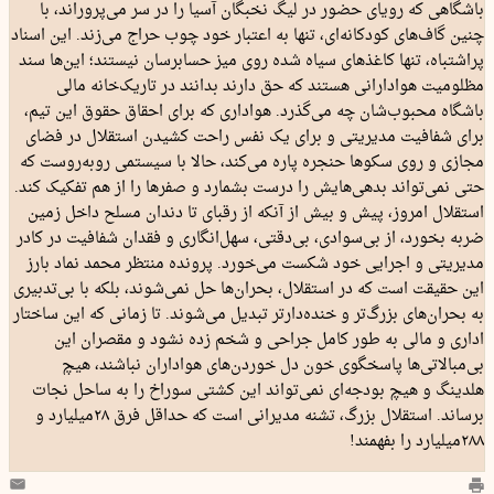
باشگاهی که رویای حضور در لیگ نخبگان آسیا را در سر می‌پروراند، با
چنین گاف‌های کودکانه‌ای، تنها به اعتبار خود چوب حراج می‌زند. این اسناد
پراشتباه، تنها کاغذهای سیاه شده روی میز حسابرسان نیستند؛ این‌ها سند
مظلومیت هوادارانی هستند که حق دارند بدانند در تاریک‌خانه‌ مالی
باشگاه محبوب‌شان چه می‌گذرد. هواداری که برای احقاق حقوق این تیم،
برای شفافیت مدیریتی و برای یک نفس راحت کشیدن استقلال در فضای
مجازی و روی سکوها حنجره پاره می‌کند، حالا با سیستمی روبه‌روست که
حتی نمی‌تواند بدهی‌هایش را درست بشمارد و صفرها را از هم تفکیک کند.
استقلال امروز، پیش و بیش از آنکه از رقبای تا دندان مسلح داخل زمین
ضربه بخورد، از بی‌سوادی، بی‌دقتی، سهل‌انگاری و فقدان شفافیت در کادر
مدیریتی و اجرایی خود شکست می‌خورد. پرونده منتظر محمد نماد بارز
این حقیقت است که در استقلال، بحران‌ها حل نمی‌شوند، بلکه با بی‌تدبیری
به بحران‌های بزرگ‌تر و خنده‌دارتر تبدیل می‌شوند. تا زمانی که این ساختار
اداری و مالی به طور کامل جراحی و شخم زده نشود و مقصران این
بی‌مبالاتی‌ها پاسخگوی خون دل خوردن‌های هواداران نباشند، هیچ
هلدینگ و هیچ بودجه‌ای نمی‌تواند این کشتی سوراخ را به ساحل نجات
برساند. استقلال بزرگ، تشنه مدیرانی است که حداقل فرق ۲۸‌میلیارد و
۲۸۸‌میلیارد را بفهمند!