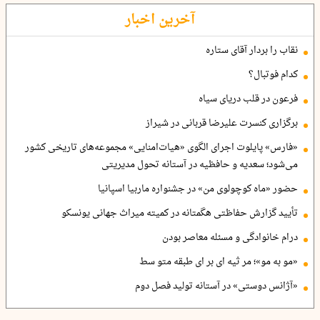
آخرین اخبار
نقاب را بردار آقای ستاره
کدام فوتبال؟
فرعون در قلب دریای سیاه
برگزاری کنسرت علیرضا قربانی در شیراز
«فارس» پایلوت اجرای الگوی «هیات‌امنایی» مجموعه‌های تاریخی کشور
می‌شود؛ سعدیه و حافظیه در آستانه تحول مدیریتی
حضور «ماه کوچولوی من» در جشنواره ماربیا اسپانیا
تأیید گزارش حفاظتی هگمتانه در کمیته میراث جهانی یونسکو
درام خانوادگی و مسئله معاصر بودن
«مو به مو»؛ مر ثیه ای بر ای طبقه متو سط
«آژانس دوستی» در آستانه تولید فصل دوم