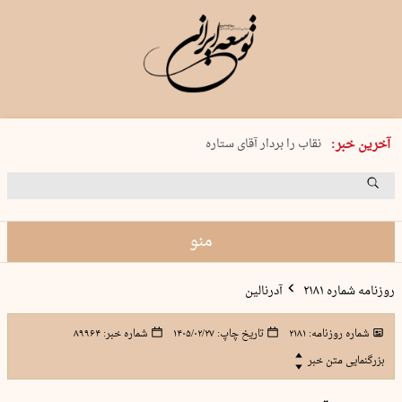
پنجشنبه 15 مرداد 1405 شماره 2243
آخرین خبر:
نقاب را بردار آقای ستاره
کدام فوتبال؟
فرعون در قلب دریای سیاه
برگزاری کنسرت علیرضا قربانی در …
منو
روزنامه شماره ۲۱۸۱
آدرنالین
شماره روزنامه:
۲۱۸۱
تاریخ چاپ:
۱۴۰۵/۰۲/۲۷
شماره خبر:
۸۹۹۶۴
بزرگنمایی متن خبر