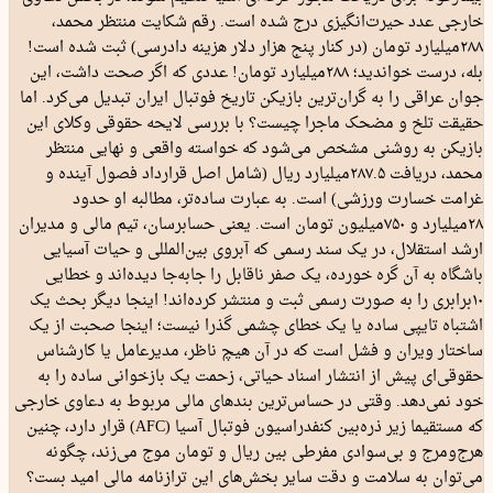
خارجی عدد حیرت‌انگیزی درج شده است. رقم شکایت منتظر محمد،
۲۸۸‌میلیارد تومان (در کنار پنج ‌هزار دلار هزینه دادرسی) ثبت شده است!
بله، درست خواندید؛ ۲۸۸‌میلیارد تومان! عددی که اگر صحت داشت، این
جوان عراقی را به گران‌ترین بازیکن تاریخ فوتبال ایران تبدیل می‌کرد. اما
حقیقت تلخ و مضحک ماجرا چیست؟ با بررسی لایحه حقوقی وکلای این
بازیکن به روشنی مشخص می‌شود که خواسته واقعی و نهایی منتظر
محمد، دریافت ۲۸۷.۵‌میلیارد ریال (شامل اصل قرارداد فصول آینده و
غرامت خسارت ورزشی) است. به عبارت ساده‌تر، مطالبه او حدود
۲۸‌میلیارد و ۷۵۰‌میلیون تومان است. یعنی حسابرسان، تیم مالی و مدیران
ارشد استقلال، در یک سند رسمی که آبروی بین‌المللی و حیات آسیایی
باشگاه به آن گره خورده، یک صفر ناقابل را جابه‌جا دیده‌اند و خطایی
۱۰‌برابری را به صورت رسمی ثبت و منتشر کرده‌اند! اینجا دیگر بحث یک
اشتباه تایپی ساده یا یک خطای چشمی گذرا نیست؛ اینجا صحبت از یک
ساختار ویران و فشل است که در آن هیچ ناظر، مدیرعامل یا کارشناس
حقوقی‌ای پیش از انتشار اسناد حیاتی، زحمت یک بازخوانی ساده را به
خود نمی‌دهد. وقتی در حساس‌ترین بندهای مالی مربوط به دعاوی خارجی
که مستقیما زیر ذره‌بین کنفدراسیون فوتبال آسیا (AFC) قرار دارد، چنین
هرج‌ومرج و بی‌سوادی مفرطی بین ریال و تومان موج می‌زند، چگونه
می‌توان به سلامت و دقت سایر بخش‌های این ترازنامه مالی امید بست؟