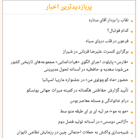
پربازدیدترین اخبار
نقاب را بردار آقای ستاره
کدام فوتبال؟
فرعون در قلب دریای سیاه
برگزاری کنسرت علیرضا قربانی در شیراز
«فارس» پایلوت اجرای الگوی «هیات‌امنایی» مجموعه‌های تاریخی کشور
می‌شود؛ سعدیه و حافظیه در آستانه تحول مدیریتی
حضور «ماه کوچولوی من» در جشنواره ماربیا اسپانیا
تأیید گزارش حفاظتی هگمتانه در کمیته میراث جهانی یونسکو
درام خانوادگی و مسئله معاصر بودن
«مو به مو»؛ مر ثیه ای بر ای طبقه متو سط
«آژانس دوستی» در آستانه تولید فصل دوم
شبیه‌سازی واکنش به حملات احتمالی چین در رزمایش نظامی تایوان