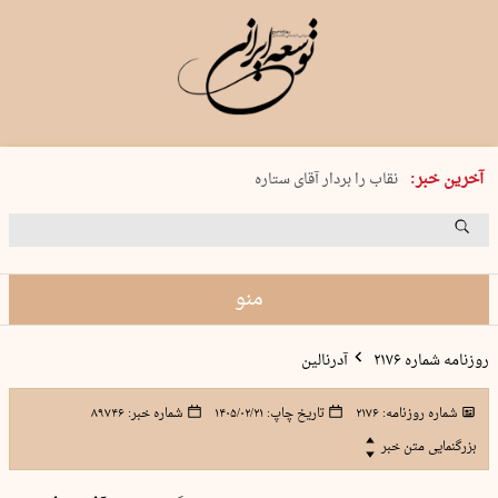
پنجشنبه 15 مرداد 1405 شماره 2243
آخرین خبر:
نقاب را بردار آقای ستاره
کدام فوتبال؟
فرعون در قلب دریای سیاه
برگزاری کنسرت علیرضا قربانی در …
منو
روزنامه شماره ۲۱۷۶
آدرنالین
شماره روزنامه:
۲۱۷۶
تاریخ چاپ:
۱۴۰۵/۰۲/۲۱
شماره خبر:
۸۹۷۴۶
بزرگنمایی متن خبر