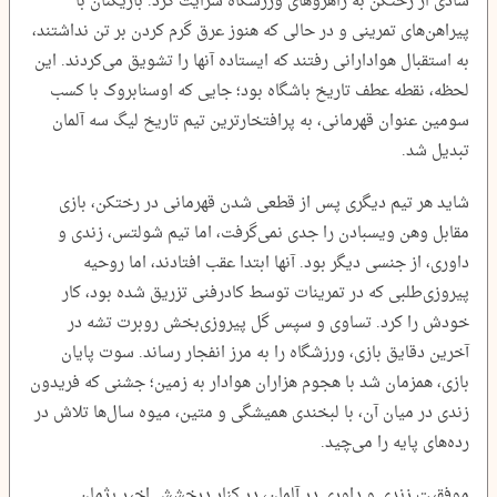
شادی از رختکن به راهروهای ورزشگاه سرایت کرد. بازیکنان با
پیراهن‌های تمرینی و در حالی که هنوز عرق گرم کردن بر تن نداشتند،
به استقبال هوادارانی رفتند که ایستاده آنها را تشویق می‌کردند. این
لحظه، نقطه عطف تاریخ باشگاه بود؛ جایی که اوسنابروک با کسب
سومین عنوان قهرمانی، به پرافتخارترین تیم تاریخ لیگ سه آلمان
تبدیل شد.
شاید هر تیم دیگری پس از قطعی شدن قهرمانی در رختکن، بازی
مقابل وهن ویسبادن را جدی نمی‌گرفت، اما تیم شولتس، زندی و
داوری، از جنسی دیگر بود. آنها ابتدا عقب افتادند، اما روحیه
پیروزی‌طلبی که در تمرینات توسط کادرفنی تزریق شده بود، کار
خودش را کرد. تساوی و سپس گل پیروزی‌بخش روبرت تشه در
آخرین دقایق بازی، ورزشگاه را به مرز انفجار رساند. سوت پایان
بازی، همزمان شد با هجوم هزاران هوادار به زمین؛ جشنی که فریدون
زندی در میان آن، با لبخندی همیشگی و متین، میوه سال‌ها تلاش در
رده‌های پایه را می‌چید.
موفقیت زندی و داوری در آلمان، در کنار درخشش اخیر پژمان