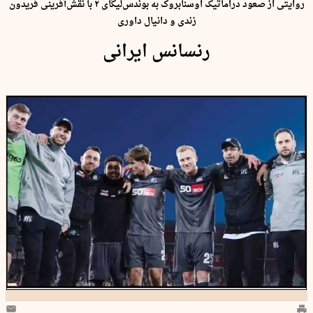
روایتی از صعود دراماتیک اوسنابروک به بوندس‌لیگای ۲ با نقش‌آفرینی فریدون
زندی و دانیال داوری
رنسانس ایرانی