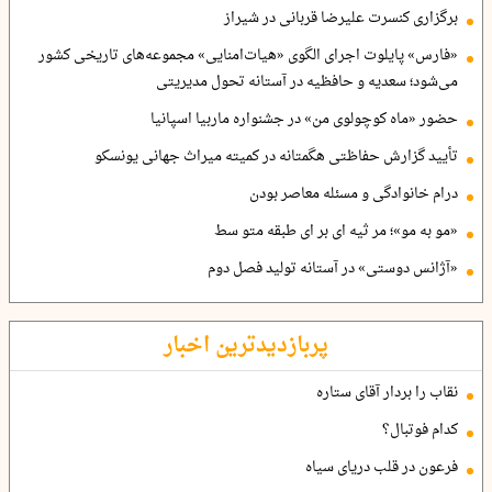
برگزاری کنسرت علیرضا قربانی در شیراز
«فارس» پایلوت اجرای الگوی «هیات‌امنایی» مجموعه‌های تاریخی کشور
می‌شود؛ سعدیه و حافظیه در آستانه تحول مدیریتی
حضور «ماه کوچولوی من» در جشنواره ماربیا اسپانیا
تأیید گزارش حفاظتی هگمتانه در کمیته میراث جهانی یونسکو
درام خانوادگی و مسئله معاصر بودن
«مو به مو»؛ مر ثیه ای بر ای طبقه متو سط
«آژانس دوستی» در آستانه تولید فصل دوم
پربازدیدترین اخبار
نقاب را بردار آقای ستاره
کدام فوتبال؟
فرعون در قلب دریای سیاه