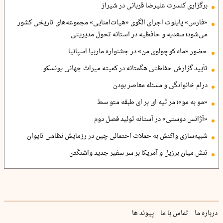
برگزاری کنسرت علیرضا قربانی در شیراز
«فارس» پایلوت اجرای الگوی «هیات‌امنایی» مجموعه‌های تاریخی کشور
می‌شود؛ سعدیه و حافظیه در آستانه تحول مدیریتی
حضور «ماه کوچولوی من» در جشنواره ماربیا اسپانیا
تأیید گزارش حفاظتی هگمتانه در کمیته میراث جهانی یونسکو
درام خانوادگی و مسئله معاصر بودن
«مو به مو»؛ مر ثیه ای بر ای طبقه متو سط
«آژانس دوستی» در آستانه تولید فصل دوم
شبیه‌سازی واکنش به حملات احتمالی چین در رزمایش نظامی تایوان
تنش میان برزیل و آمریکا بر سر سفیر جدید واشنگتن
درباره ما
تماس با ما
پیوند ها