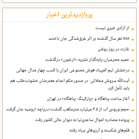
پربازدیدترین اخبار
از آزادی خبری نیست
۸۸۸ نفر سال گذشته بر اثر غرق‌شدگی جان باختند
غارت در روز روشن
حمید محرمیان، پایه‌گذار نشریه «ارغنون» درگذشت
درخشش تیم المپیاد هوش مصنوعی ایران با کسب چهار مدال جهانی
آیت‌الله سروش محلاتی: در صدورحکم اعدام معترضان خشونت‌طلب هم
باید تأمل کرد
آغاز ساخت پناهگاه و «پارکینگ- پناهگاه» در تهران
حجم ورودی آب از ۴.۵ میلیارد مترمکعب گذشت؛ دریاچه ارومیه جان گرفت
پرونده مصادره اموال ساعدی‌نیا به دیوان عالی کشور رفت
قلم‌های شکسته و آرزوهای برباد رفته