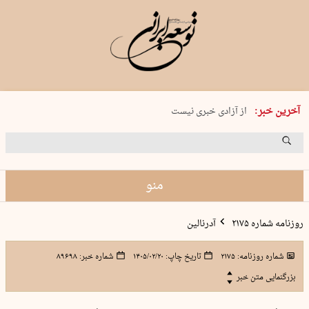
یکشنبه 18 مرداد 1405 شماره 2245
آخرین خبر:
از آزادی خبری نیست
۸۸۸ نفر سال گذشته بر اثر غرق‌شدگی جان …
غارت در روز روشن
حمید محرمیان، پایه‌گذار نشریه…
منو
روزنامه شماره ۲۱۷۵
آدرنالین
شماره روزنامه:
۲۱۷۵
تاریخ چاپ:
۱۴۰۵/۰۲/۲۰
شماره خبر:
۸۹۶۹۸
بزرگنمایی متن خبر