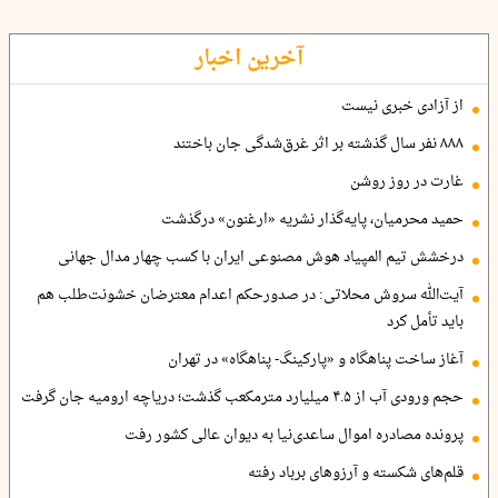
آخرین اخبار
از آزادی خبری نیست
۸۸۸ نفر سال گذشته بر اثر غرق‌شدگی جان باختند
غارت در روز روشن
حمید محرمیان، پایه‌گذار نشریه «ارغنون» درگذشت
درخشش تیم المپیاد هوش مصنوعی ایران با کسب چهار مدال جهانی
آیت‌الله سروش محلاتی: در صدورحکم اعدام معترضان خشونت‌طلب هم
باید تأمل کرد
آغاز ساخت پناهگاه و «پارکینگ- پناهگاه» در تهران
حجم ورودی آب از ۴.۵ میلیارد مترمکعب گذشت؛ دریاچه ارومیه جان گرفت
پرونده مصادره اموال ساعدی‌نیا به دیوان عالی کشور رفت
قلم‌های شکسته و آرزوهای برباد رفته