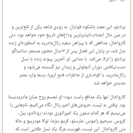
برنابئو، این معبد باشکوه فوتبال، به زودی شاهد یکی از تلخ‌ترین و
در عین حال اجتناب‌ناپذیرترین وداع‌های تاریخ خود خواهد بود. دنی
کارواخال، مدافعی که با پیراهن سفید رئال‌مادرید به اسطوره‌ای زنده
بدل شد، در پایان این فصل پس از ۱۳‌سال حضور مستمر، سانتیاگو
برنابئو را ترک می‌کند. با جدایی او، آخرین پیوند زنده با نسل
دست‌نیافتنی دوران آنچلوتی و زیدان نیز گسسته می‌شود و
رئال‌مادرید، با کوله‌باری از خاطرات فتح اروپا، رسما وارد عصر
جدیدی خواهد شد.
کارواخال تنها یک مدافع راست نبود؛ او تجسم روح مبارز مادریدیستا
بود. وقتی به لیست خروجی‌های اخیر رئال نگاه می‌کنیم، نام‌هایی را
می‌بینیم که هر کدام ستون یک امپراتوری بودند؛ رونالدو، بیل،
کروس، سرخیو راموس، مارسلو، کریم بنزما، لوکا مودریچ و حالا
دنی کارواخال. این لیست، فهرست مرگ یک نسل طلایی است که