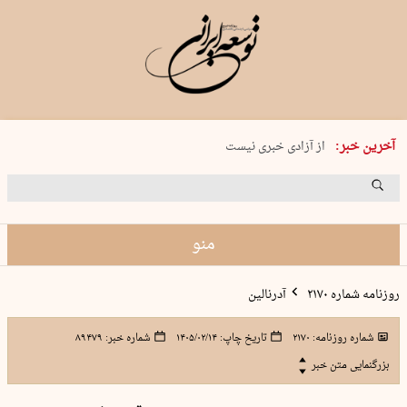
یکشنبه 18 مرداد 1405 شماره 2245
آخرین خبر:
از آزادی خبری نیست
۸۸۸ نفر سال گذشته بر اثر غرق‌شدگی جان …
غارت در روز روشن
حمید محرمیان، پایه‌گذار نشریه…
منو
روزنامه شماره ۲۱۷۰
آدرنالین
شماره روزنامه:
۲۱۷۰
تاریخ چاپ:
۱۴۰۵/۰۲/۱۴
شماره خبر:
۸۹۴۷۹
بزرگنمایی متن خبر