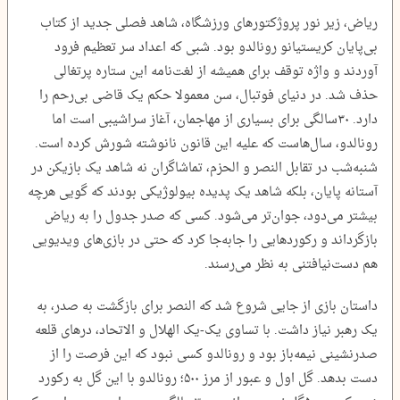
ریاض، زیر نور پروژکتورهای ورزشگاه، شاهد فصلی جدید از کتاب
بی‌پایان کریستیانو رونالدو بود. شبی که اعداد سر تعظیم فرود
آوردند و واژه توقف برای همیشه از لغت‌نامه این ستاره پرتغالی
حذف شد. در دنیای فوتبال، سن معمولا حکم یک قاضی بی‌رحم را
دارد. ۳۰‌سالگی برای بسیاری از مهاجمان، آغاز سراشیبی است اما
رونالدو، سال‌هاست که علیه این قانون نانوشته شورش کرده است.
شنبه‌شب در تقابل النصر و الحزم، تماشاگران نه شاهد یک بازیکن در
آستانه پایان، بلکه شاهد یک پدیده بیولوژیکی بودند که گویی هرچه
بیشتر می‌دود، جوان‌تر می‌شود. کسی که صدر جدول را به ریاض
بازگرداند و رکوردهایی را جابه‌جا کرد که حتی در بازی‌های ویدیویی
هم دست‌نیافتنی به نظر می‌رسند.
داستان بازی از جایی شروع شد که النصر برای بازگشت به صدر، به
یک رهبر نیاز داشت. با تساوی یک-یک الهلال و الاتحاد، درهای قلعه
صدرنشینی نیمه‌باز بود و رونالدو کسی نبود که این فرصت را از
دست بدهد. گل اول و عبور از مرز ۵۰۰؛ رونالدو با این گل به رکورد