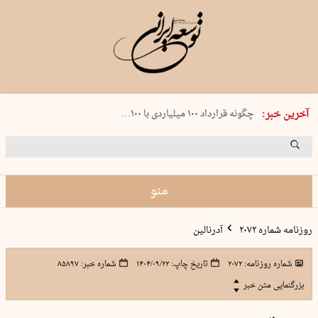
شنبه 17 مرداد 1405 شماره 2244
آخرین خبر:
چگونه قرارداد ۱۰۰ میلیاردی با ۱۰۰…
پنجره‌ای که باز نشد
۲۴۱ دقیقه جنون
توافق ایران و عمان گره بحران را باز م…
منو
روزنامه شماره ۲۰۷۲
آدرنالین
شماره روزنامه:
۲۰۷۲
تاریخ چاپ:
۱۴۰۴/۰۹/۲۲
شماره خبر:
۸۵۸۹۷
بزرگنمایی متن خبر