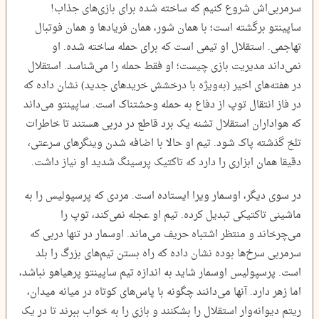
سرمربی‌اش شروع کنیم که ساخته شده برای بازی‌های جذاب!
ساپینتو برگشته است؛ با همان شور، همان فریادها و همان فوتبال
تهاجمی. استقلال او تیمی است که برای حمله ساخته شده. او
نمی‌داند مدیریت بازی چیست؛ او فقط حمله را می‌شناسد. استقلال
در هفته‌های اخیر (به‌ویژه با درخشش خریدهای جدید) نشان داده که
در فاز انتقال توپ از دفاع به حمله وحشتناک است. ساپینتو می‌داند
که هواداران استقلال تشنه‌ یک برد قاطع در دربی هستند تا خاطرات
تلخ گذشته پاک شود. تیم او حالا با اضافه شدن وینگرهای سرعتی،
دقیقا همان ابزاری را دارد که تاکتیک پرسینگ شدید او نیاز داشت.
در سوی دیگر، اوسمار ویرا ایستاده است. مردی که پرسپولیس را به
ماشینی تاکتیکی تبدیل کرده. تیم او عجله نمی‌کند، توپ را
می‌چرخاند و منتظر اشتباه حریف می‌ماند. اوسمار در تنها دربی که
سرمربی سرخ‌ها بوده نشان داده که راه بستن تیم‌های بزرگ را بلد
است. پرسپولیس اوسمار شاید به اندازه تیم ساپینتو پرهیاهو نباشد،
اما زهر دارد. آنها می‌دانند چگونه با پاس‌های کوتاه در میانه میدان،
ریتم دیوانه‌وار استقلال را بشکنند و بازی را به خواب ببرند تا در یک