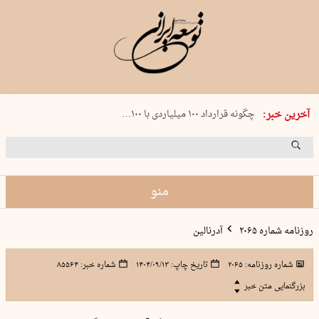
شنبه 17 مرداد 1405 شماره 2244
آخرین خبر:
چگونه قرارداد ۱۰۰ میلیاردی با ۱۰۰…
پنجره‌ای که باز نشد
۲۴۱ دقیقه جنون
توافق ایران و عمان گره بحران را باز م…
منو
روزنامه شماره ۲۰۶۵
آدرنالین
شماره روزنامه:
۲۰۶۵
تاریخ چاپ:
۱۴۰۴/۰۹/۱۳
شماره خبر:
۸۵۵۶۴
بزرگنمایی متن خبر