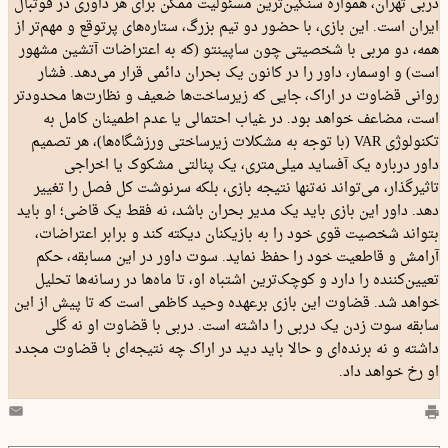
دربی تهران، همواره سنگین‌ترین مسئولیت ممکن برای هر داوری در فوتبال
ایران است. این بازی، با حضور دو تیم بزرگ، ستاره‌های پرتوقع و مهم‌تر از
همه، دو مربی با شخصیتی چون ساپینتو (که به اعتراضات آتشین مشهور
است) و اوسمار، داور را در کانون یک بحران دائمی قرار می‌دهد. فشار
روانی قضاوت در اراک، جایی که زیرساخت‌ها ضعیف و نظارت‌ها محدودتر
است، مضاعف خواهد بود. در غیاب احتمالی یا عدم اطمینان کامل به
تکنولوژی VAR (با توجه به مشکلات زیرساختی ورزشگاه‌ها)، هر تصمیم
داور درباره یک آفساید میلی‌متری، یک پنالتی مشکوک یا اخراجی
تاثیرگذار، می‌تواند نه‌تنها نتیجه بازی، بلکه سرنوشت کل فصل را تغییر
دهد. داور این بازی باید یک مدیر بحران باشد، نه فقط یک قاضی؛ او باید
بتواند شخصیت قوی خود را به بازیکنان دیکته کند و برابر اعتراضات،
آرامش و قاطعیت خود را حفظ نماید. سوت داور در این مسابقه، حکم
تعیین‌کننده را دارد و کوچک‌ترین اشتباه او، تا ماه‌ها در رسانه‌ها تحلیل
خواهد شد. قضاوت این بازی برعهده وحید کاظمی است که تا پیش از این
سابقه سوت زدن یک‌ دربی را داشته است. دربی با قضاوت او نه گلی
داشته و نه برنده‌ای و حالا باید دید در اراک چه نتیجه‌ای با قضاوت مجدد
او رخ خواهد داد.