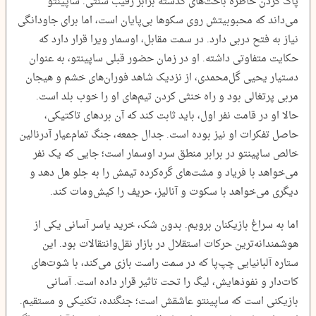
پاک کردن خاطره باخت‌های گذشته برابر رقیب سنتی. ساپینتو
می‌داند که محبوبیتش روی سکوها بی‌پایان است، اما برای جاودانگی
نیاز به فتح دربی دارد. در سمت مقابل، اوسمار ویرا قرار دارد که
حکایت متفاوتی داشته. او در زمان حضور قبلی ساپینتو، به عنوان
دستیار یحیی گل‌محمدی، از نزدیک شاهد فوران‌های خشم و هیجان
مربی پرتغالی بود و راه خنثی کردن تیم‌های او را خوب بلد است.
حالا او در قامت نفر اول، باید ثابت کند که آن بردهای تاکتیکی،
حاصل تفکرات او نیز بوده است. جدال جمعه، جنگ تمام‌عیار آدرنالین
خالص ساپینتو در برابر منطق سرد اوسمار است؛ جایی که یک نفر
می‌خواهد با فریاد و مشت‌های گره‌کرده تیمش را به جلو هل دهد و
دیگری می‌خواهد با سکوت و آنالیز، حریف را کیش‌ومات کند.
اما به سراغ بازیکنان برویم. بدون شک، خرید یاسر آسانی یکی از
هوشمندانه‌ترین حرکات استقلال در بازار نقل‌وانتقالات بود. این
ستاره آلبانیایی چپ‌پا که در سمت راست بازی می‌کند، با شوت‌های
کات‌دار و نفوذهایش، لیگ را تحت تاثیر قرار داده است. آسانی
بازیکنی است که ساپینتو عاشقش است؛ جنگنده، تکنیکی و مستقیم.