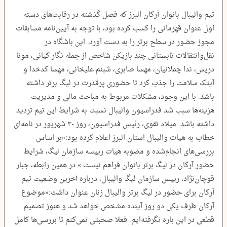
تیم والیبال بانوان آرکان البرز که فصل گذشته در رقابت‌های دسته
اول عنوان قهرمانی را کسب کرده بود، با توجه به آیین‌نامه مسابقات
مجوز حضور در سطح برتر را به دست آورد. این باشگاه در
نقل‌وانتقالات تابستانی چند بازیکن شاخص از جمله نگار کیانی، مونا
دریس، ندا چملانیان، مهسا صابری، شبنم علیخانی، مهسا کدخدا و
آیتک سلامت را جذب کرد تا حضوری پرقدرت در لیگ برتر داشته
باشد. با این وجود، مشکلات مربوط به مباحث مالی و مدیریت
هزینه‌ها سبب شد فدراسیون والیبال نسبت به شرایط این تیم تردید
داشته باشد. میلاد تقوی، رئیس فدراسیون، روز ۳۰ شهریور در نامه‌ای
خطاب به هیات والیبال استان البرز اعلام کرده بود:«بر اساس
بررسی‌های انجام‌شده و مصوبه هیات رییسه سازمان لیگ، شرایط
حضور آرکان در لیگ برتر بانوان فراهم نیست.» در همین رابطه، جبار
قوچان‌نژاد، رییس سازمان لیگ والیبال، درباره آخرین وضعیت تیم
آرکان برای حضور در لیگ برتر والیبال زنان عنوان داشت:«موضوع
آرکان ظرف یکی دو روز آینده مشخص خواهد شد و هنوز تصمیم
قطعی در این باره نگرفته‌ایم. فعلا صحبتی نمی‌کنم تا بررسی‌ها کامل