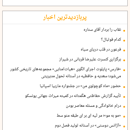
پربازدیدترین اخبار
نقاب را بردار آقای ستاره
کدام فوتبال؟
فرعون در قلب دریای سیاه
برگزاری کنسرت علیرضا قربانی در شیراز
«فارس» پایلوت اجرای الگوی «هیات‌امنایی» مجموعه‌های تاریخی کشور
می‌شود؛ سعدیه و حافظیه در آستانه تحول مدیریتی
حضور «ماه کوچولوی من» در جشنواره ماربیا اسپانیا
تأیید گزارش حفاظتی هگمتانه در کمیته میراث جهانی یونسکو
درام خانوادگی و مسئله معاصر بودن
«مو به مو»؛ مر ثیه ای بر ای طبقه متو سط
«آژانس دوستی» در آستانه تولید فصل دوم