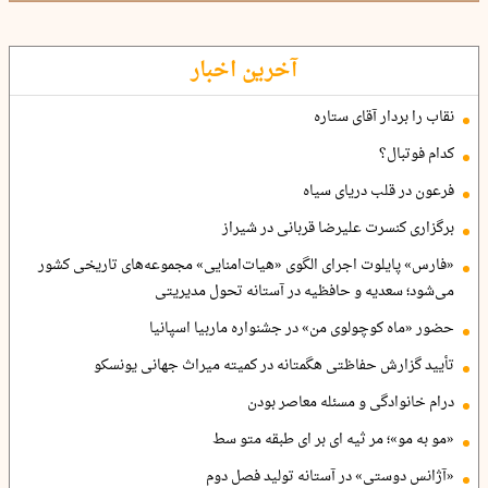
آخرین اخبار
نقاب را بردار آقای ستاره
کدام فوتبال؟
فرعون در قلب دریای سیاه
برگزاری کنسرت علیرضا قربانی در شیراز
«فارس» پایلوت اجرای الگوی «هیات‌امنایی» مجموعه‌های تاریخی کشور
می‌شود؛ سعدیه و حافظیه در آستانه تحول مدیریتی
حضور «ماه کوچولوی من» در جشنواره ماربیا اسپانیا
تأیید گزارش حفاظتی هگمتانه در کمیته میراث جهانی یونسکو
درام خانوادگی و مسئله معاصر بودن
«مو به مو»؛ مر ثیه ای بر ای طبقه متو سط
«آژانس دوستی» در آستانه تولید فصل دوم