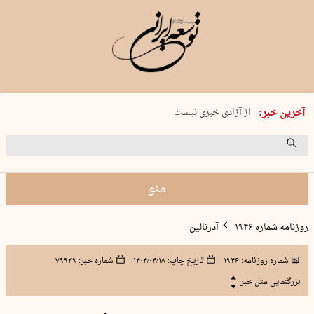
یکشنبه 18 مرداد 1405 شماره 2245
آخرین خبر:
از آزادی خبری نیست
۸۸۸ نفر سال گذشته بر اثر غرق‌شدگی جان …
غارت در روز روشن
حمید محرمیان، پایه‌گذار نشریه…
منو
روزنامه شماره ۱۹۴۶
آدرنالین
شماره روزنامه:
۱۹۴۶
تاریخ چاپ:
۱۴۰۴/۰۴/۱۸
شماره خبر:
۷۹۹۳۹
بزرگنمایی متن خبر