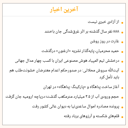
آخرین اخبار
از آزادی خبری نیست
۸۸۸ نفر سال گذشته بر اثر غرق‌شدگی جان باختند
غارت در روز روشن
حمید محرمیان، پایه‌گذار نشریه «ارغنون» درگذشت
درخشش تیم المپیاد هوش مصنوعی ایران با کسب چهار مدال جهانی
آیت‌الله سروش محلاتی: در صدورحکم اعدام معترضان خشونت‌طلب هم
باید تأمل کرد
آغاز ساخت پناهگاه و «پارکینگ- پناهگاه» در تهران
حجم ورودی آب از ۴.۵ میلیارد مترمکعب گذشت؛ دریاچه ارومیه جان گرفت
پرونده مصادره اموال ساعدی‌نیا به دیوان عالی کشور رفت
قلم‌های شکسته و آرزوهای برباد رفته