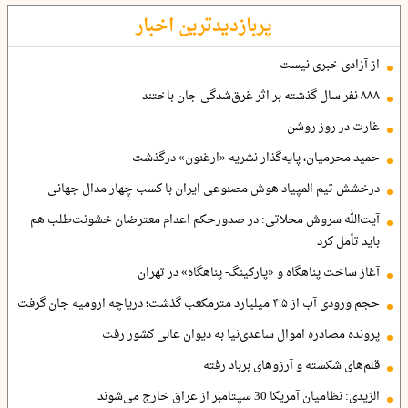
پربازدیدترین اخبار
از آزادی خبری نیست
۸۸۸ نفر سال گذشته بر اثر غرق‌شدگی جان باختند
غارت در روز روشن
حمید محرمیان، پایه‌گذار نشریه «ارغنون» درگذشت
درخشش تیم المپیاد هوش مصنوعی ایران با کسب چهار مدال جهانی
آیت‌الله سروش محلاتی: در صدورحکم اعدام معترضان خشونت‌طلب هم
باید تأمل کرد
آغاز ساخت پناهگاه و «پارکینگ- پناهگاه» در تهران
حجم ورودی آب از ۴.۵ میلیارد مترمکعب گذشت؛ دریاچه ارومیه جان گرفت
پرونده مصادره اموال ساعدی‌نیا به دیوان عالی کشور رفت
قلم‌های شکسته و آرزوهای برباد رفته
الزیدی: نظامیان آمریکا 30 سپتامبر از عراق خارج می‌شوند