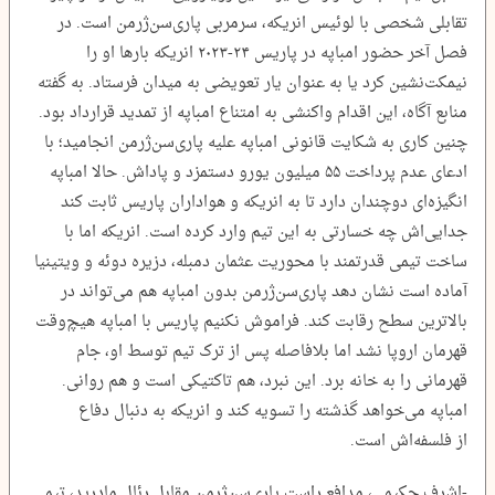
تقابلی شخصی با لوئیس انریکه، سرمربی پاری‌سن‌ژرمن است. در
فصل آخر حضور امباپه در پاریس ۲۴-۲۰۲۳ انریکه بارها او را
نیمکت‌نشین کرد یا به ‌عنوان یار تعویضی به میدان فرستاد. به گفته
منابع آگاه، این اقدام واکنشی به امتناع امباپه از تمدید قرارداد بود.
چنین کاری به شکایت قانونی امباپه علیه پاری‌سن‌ژرمن انجامید؛ با
ادعای عدم پرداخت ۵۵ میلیون یورو دستمزد و پاداش. حالا امباپه
انگیزه‌ای دوچندان دارد تا به انریکه و هواداران پاریس ثابت کند
جدایی‌اش چه خسارتی به این تیم وارد کرده است. انریکه اما با
ساخت تیمی قدرتمند با محوریت عثمان دمبله، دزیره دوئه و ویتینیا
آماده است نشان دهد پاری‌سن‌ژرمن بدون امباپه هم می‌تواند در
بالاترین سطح رقابت کند. فراموش نکنیم پاریس با امباپه هیچ‌وقت
قهرمان اروپا نشد اما بلافاصله پس از ترک تیم توسط او، جام
قهرمانی را به خانه برد. این نبرد، هم تاکتیکی است و هم روانی.
امباپه می‌خواهد گذشته را تسویه کند و انریکه به دنبال دفاع
از فلسفه‌اش است.
-اشرف حکیمی، مدافع راست پاری‌سن‌ژرمن مقابل رئال مادرید، تیمی