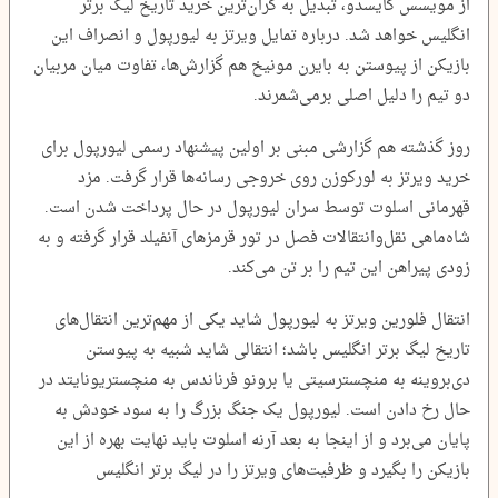
از مویسس کایسدو، تبدیل به گران‌ترین خرید تاریخ لیگ برتر
انگلیس خواهد شد. درباره تمایل ویرتز به لیورپول و انصراف این
بازیکن از پیوستن به بایرن مونیخ هم گزارش‌ها، تفاوت میان مربیان
دو تیم را دلیل اصلی برمی‌شمرند.
روز گذشته هم گزارشی مبنی بر اولین پیشنهاد رسمی لیورپول برای
خرید ویرتز به لورکوزن روی خروجی رسانه‌ها قرار گرفت. مزد
قهرمانی اسلوت توسط سران لیورپول در حال پرداخت شدن است.
شاه‌ماهی نقل‌و‌انتقالات فصل در تور قرمزهای آنفیلد قرار گرفته و به
زودی پیراهن این تیم را بر تن می‌کند.
انتقال فلورین ویرتز به لیورپول شاید یکی از مهم‌ترین انتقال‌های
تاریخ لیگ برتر انگلیس باشد؛ انتقالی شاید شبیه به پیوستن
دی‌بروینه به منچسترسیتی یا برونو فرناندس به منچستریونایتد در
حال رخ دادن است. لیورپول یک جنگ بزرگ را به سود خودش به
پایان می‌برد و از اینجا به بعد آرنه اسلوت باید نهایت بهره از این
بازیکن را بگیرد و ظرفیت‌های ویرتز را در لیگ برتر انگلیس