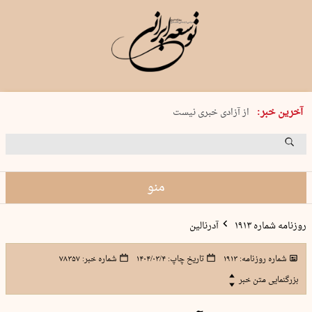
یکشنبه 18 مرداد 1405 شماره 2245
آخرین خبر:
از آزادی خبری نیست
۸۸۸ نفر سال گذشته بر اثر غرق‌شدگی جان …
غارت در روز روشن
حمید محرمیان، پایه‌گذار نشریه…
منو
روزنامه شماره ۱۹۱۳
آدرنالین
شماره روزنامه:
۱۹۱۳
تاریخ چاپ:
۱۴۰۴/۰۳/۴
شماره خبر:
۷۸۳۵۷
بزرگنمایی متن خبر