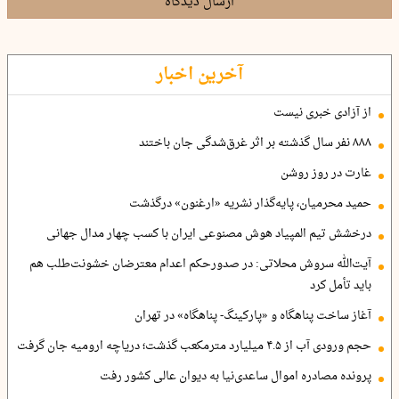
ارسال دیدگاه
آخرین اخبار
از آزادی خبری نیست
۸۸۸ نفر سال گذشته بر اثر غرق‌شدگی جان باختند
غارت در روز روشن
حمید محرمیان، پایه‌گذار نشریه «ارغنون» درگذشت
درخشش تیم المپیاد هوش مصنوعی ایران با کسب چهار مدال جهانی
آیت‌الله سروش محلاتی: در صدورحکم اعدام معترضان خشونت‌طلب هم
باید تأمل کرد
آغاز ساخت پناهگاه و «پارکینگ- پناهگاه» در تهران
حجم ورودی آب از ۴.۵ میلیارد مترمکعب گذشت؛ دریاچه ارومیه جان گرفت
پرونده مصادره اموال ساعدی‌نیا به دیوان عالی کشور رفت