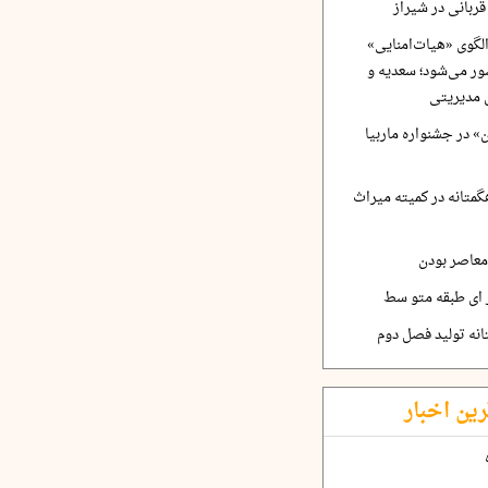
ربانی در شیراز
لگوی «هیات‌امنایی»
ر می‌شود؛ سعدیه و
 مدیریتی
 در جشنواره ماربیا
متانه در کمیته میراث
معاصر بودن
ر ای طبقه متو سط
نه تولید فصل دوم
رین اخبار