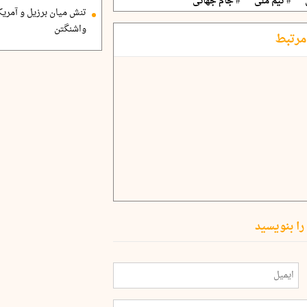
# تیم ملی
# جام جهانی
تنش میان برزیل و آمریک
واشنگتن
مرتبط
را بنویسید