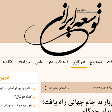
شت
دسترنج
آدرنالین
فرهنگ و هنر
علمی
حوادث
بنگاه ها
آخرین 
اره خبر:
۷۷۷۷۴
بزرگنمایی متن خبر
نقاب را بردار آقای ستاره
کدام فوتبال؟
بار به جام جهانی راه یافت؛
فرعون در قلب دریای سی
برای چوگان