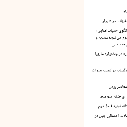
اه
ربانی در شیراز
لگوی «هیات‌امنایی»
ر می‌شود؛ سعدیه و
 مدیریتی
 در جشنواره ماربیا
متانه در کمیته میراث
معاصر بودن
ر ای طبقه متو سط
نه تولید فصل دوم
لات احتمالی چین در