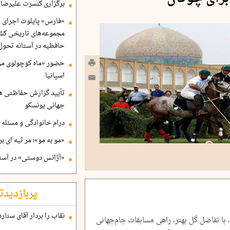
برگزاری کنسرت علیرضا ق
«فارس» پایلوت اجرای ا
مجموعه‌های تاریخی کشو
حافظیه در آستانه تحول
حضور «ماه کوچولوی من»
اسپانیا
تأیید گزارش حفاظتی هگ
جهانی یونسکو
درام خانوادگی و مسئله 
«مو به مو»؛ مر ثیه ای ب
«آژانس دوستی» در آستا
پربازدیدت
نقاب را بردار آقای ستاره
با تفاضل گل بهتر، راهی مسابقات جام‌جهانی