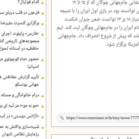
کدام فوتبال؟
۲۰۲۵ این رشته در آمریکا شد. در مسابقات انتخابی جام‌جهانی چوگان که از ۱۵ تا ۱۹
توانسته بود در بازی اول ایران را با نتیجه
فرعون در قلب دریای سی
۱۷ بر ۱۴ شکست دهد. در بازی دوم، ایران با امتیاز ۱۸ بر ۱۳ توانست ضمن جبران شکست
برگزاری کنسرت علیرضا ق
ام ایران را در جام‌جهانی چوگان ثبت کند. تیم
«فارس» پایلوت اجرای ا
اشد که پیش از شروع انصراف داد. جام‌جهانی
مجموعه‌های تاریخی کشو
حافظیه در آستانه تحول
حضور «ماه کوچولوی من»
اسپانیا
تأیید گزارش حفاظتی هگ
جهانی یونسکو
درام خانوادگی و مسئله 
«مو به مو»؛ مر ثیه ای ب
«آژانس دوستی» در آستا
شبیه‌سازی واکنش به حم
رزمایش نظامی تایوان