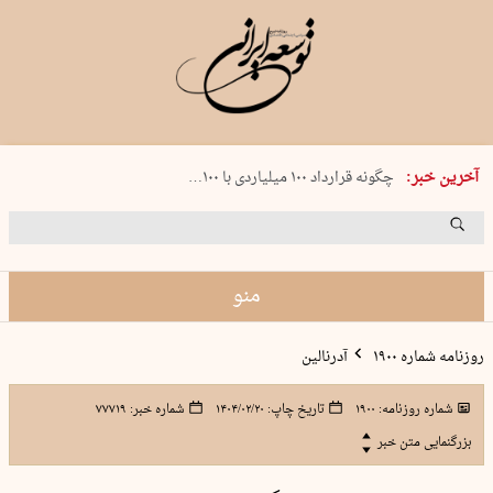
شنبه 17 مرداد 1405 شماره 2244
آخرین خبر:
چگونه قرارداد ۱۰۰ میلیاردی با ۱۰۰…
پنجره‌ای که باز نشد
۲۴۱ دقیقه جنون
توافق ایران و عمان گره بحران را باز م…
منو
روزنامه شماره ۱۹۰۰
آدرنالین
شماره روزنامه:
۱۹۰۰
تاریخ چاپ:
۱۴۰۴/۰۲/۲۰
شماره خبر:
۷۷۷۱۹
بزرگنمایی متن خبر