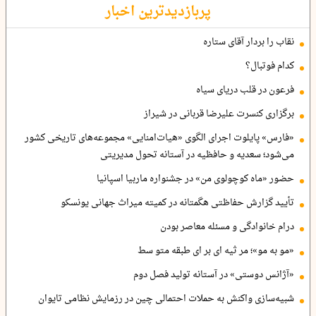
پربازدیدترین اخبار
نقاب را بردار آقای ستاره
کدام فوتبال؟
فرعون در قلب دریای سیاه
برگزاری کنسرت علیرضا قربانی در شیراز
«فارس» پایلوت اجرای الگوی «هیات‌امنایی» مجموعه‌های تاریخی کشور
می‌شود؛ سعدیه و حافظیه در آستانه تحول مدیریتی
حضور «ماه کوچولوی من» در جشنواره ماربیا اسپانیا
تأیید گزارش حفاظتی هگمتانه در کمیته میراث جهانی یونسکو
درام خانوادگی و مسئله معاصر بودن
«مو به مو»؛ مر ثیه ای بر ای طبقه متو سط
«آژانس دوستی» در آستانه تولید فصل دوم
شبیه‌سازی واکنش به حملات احتمالی چین در رزمایش نظامی تایوان