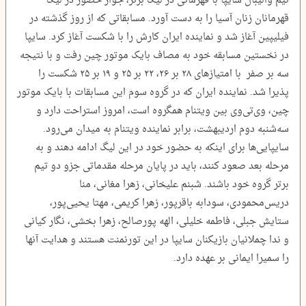
تیم والیبال سایپا با قهرمانی در لیگ برتر، جواز حضور در لیگ
قهرمانان زنان آسیا را به دست آورد. مسابقاتی که از روز گذشته در
فیلیپین آغاز شد و نماینده ایران کارش را با شکست آغاز کرد. سایپا
در نخستین مسابقه خود به مصاف بایک موتور چین رفت و با نتیجه
سه بر صفر با امتیازهای ۲۸ بر ۲۶، ۲۲ بر ۲۵ و ۱۹ بر ۲۵ شکست را
پذیرا شد. نماینده ایران که در گروه سوم این مسابقات با بایک موتور
چین، وی‌تی‌وی بین ویتنام همگروه است، امروز استراحت دارد و
سه‌شنبه دوم اردیبهشت، برابر نماینده ویتنام به میدان می‌رود.
سایپایی‌ها برای اینکه به حضور خود در این لیگ ادامه دهند و به
مرحله بعد صعود کنند، باید در پایان مرحله مقدماتی جزو دو تیم
برتر گروه خود باشند. شبنم علیخانی، زهرا مغانی، منا
دریس‌محمودی، سودابه باقرپور، زهرا کریمی، مهتا یحیی‌پور،
ستایش جبلی، فاطمه خلیلی، الهه پورصالح، زهرا بخشی، نگار کیانی
و ندا چملانیان بازیکنان سایپا در این تورنمنت هستند و هدایت آنها
را سمیرا ایمانی بر عهده دارد.