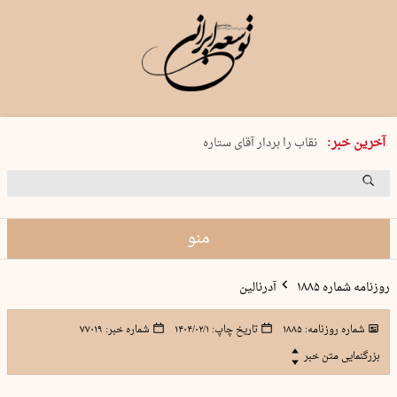
پنجشنبه 15 مرداد 1405 شماره 2243
آخرین خبر:
نقاب را بردار آقای ستاره
کدام فوتبال؟
فرعون در قلب دریای سیاه
برگزاری کنسرت علیرضا قربانی در …
منو
روزنامه شماره ۱۸۸۵
آدرنالین
شماره روزنامه:
۱۸۸۵
تاریخ چاپ:
۱۴۰۴/۰۲/۱
شماره خبر:
۷۷۰۱۹
بزرگنمایی متن خبر