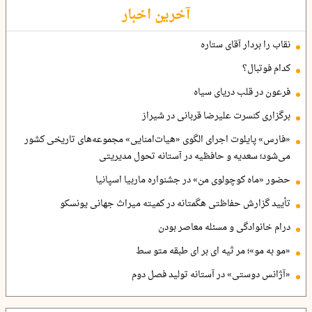
آخرین اخبار
نقاب را بردار آقای ستاره
کدام فوتبال؟
فرعون در قلب دریای سیاه
برگزاری کنسرت علیرضا قربانی در شیراز
«فارس» پایلوت اجرای الگوی «هیات‌امنایی» مجموعه‌های تاریخی کشور
می‌شود؛ سعدیه و حافظیه در آستانه تحول مدیریتی
حضور «ماه کوچولوی من» در جشنواره ماربیا اسپانیا
تأیید گزارش حفاظتی هگمتانه در کمیته میراث جهانی یونسکو
درام خانوادگی و مسئله معاصر بودن
«مو به مو»؛ مر ثیه ای بر ای طبقه متو سط
«آژانس دوستی» در آستانه تولید فصل دوم