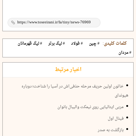
کلمات کلیدی:
# چین
# فولاد
# لیگ برتر
# لیگ قهرمانان
# مردان
اخبار مرتبط
خاتون اولین حریف مرحله حذفی‌اش در آسیا را شناخت؛ دوباره
هیوندای
مربی ایتالیایی روی نیمکت والیبال بانوان
فینال اول
بازگشت به صدر