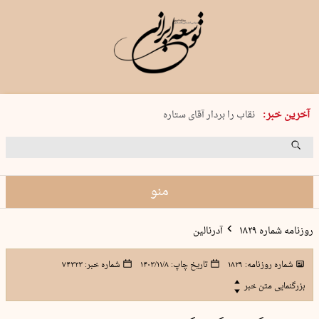
پنجشنبه 15 مرداد 1405 شماره 2243
آخرین خبر:
نقاب را بردار آقای ستاره
کدام فوتبال؟
فرعون در قلب دریای سیاه
برگزاری کنسرت علیرضا قربانی در …
منو
روزنامه شماره ۱۸۲۹
آدرنالین
شماره روزنامه:
۱۸۲۹
تاریخ چاپ:
۱۴۰۳/۱۱/۸
شماره خبر:
۷۴۳۲۳
بزرگنمایی متن خبر