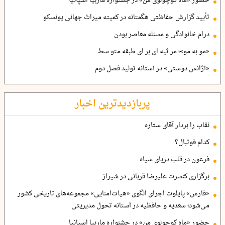
حضور «ماه کوچولوی من» در جشنواره ماربیا اسپانیا
تأیید گزارش حفاظتی هگمتانه در کمیته میراث جهانی یونسکو
درام خانوادگی و مسئله معاصر بودن
«مو به مو»؛ مر ثیه ای بر ای طبقه متو سط
«آژانس دوستی» در آستانه تولید فصل دوم
پربازدیدترین اخبار
نقاب را بردار آقای ستاره
کدام فوتبال؟
فرعون در قلب دریای سیاه
برگزاری کنسرت علیرضا قربانی در شیراز
«فارس» پایلوت اجرای الگوی «هیات‌امنایی» مجموعه‌های تاریخی کشور
می‌شود؛ سعدیه و حافظیه در آستانه تحول مدیریتی
حضور «ماه کوچولوی من» در جشنواره ماربیا اسپانیا