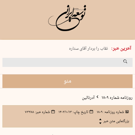
پنجشنبه 15 مرداد 1405 شماره 2243
آخرین خبر:
نقاب را بردار آقای ستاره
کدام فوتبال؟
فرعون در قلب دریای سیاه
برگزاری کنسرت علیرضا قربانی در …
منو
روزنامه شماره ۱۸۰۹
آدرنالین
شماره روزنامه:
۱۸۰۹
تاریخ چاپ:
۱۴۰۳/۱۰/۱۳
شماره خبر:
۷۳۳۸۸
بزرگنمایی متن خبر