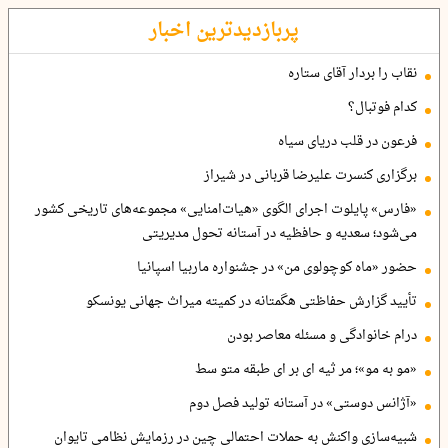
پربازدیدترین اخبار
نقاب را بردار آقای ستاره
کدام فوتبال؟
فرعون در قلب دریای سیاه
برگزاری کنسرت علیرضا قربانی در شیراز
«فارس» پایلوت اجرای الگوی «هیات‌امنایی» مجموعه‌های تاریخی کشور
می‌شود؛ سعدیه و حافظیه در آستانه تحول مدیریتی
حضور «ماه کوچولوی من» در جشنواره ماربیا اسپانیا
تأیید گزارش حفاظتی هگمتانه در کمیته میراث جهانی یونسکو
درام خانوادگی و مسئله معاصر بودن
«مو به مو»؛ مر ثیه ای بر ای طبقه متو سط
«آژانس دوستی» در آستانه تولید فصل دوم
شبیه‌سازی واکنش به حملات احتمالی چین در رزمایش نظامی تایوان