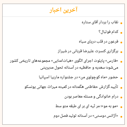
آخرین اخبار
نقاب را بردار آقای ستاره
کدام فوتبال؟
فرعون در قلب دریای سیاه
برگزاری کنسرت علیرضا قربانی در شیراز
«فارس» پایلوت اجرای الگوی «هیات‌امنایی» مجموعه‌های تاریخی کشور
می‌شود؛ سعدیه و حافظیه در آستانه تحول مدیریتی
حضور «ماه کوچولوی من» در جشنواره ماربیا اسپانیا
تأیید گزارش حفاظتی هگمتانه در کمیته میراث جهانی یونسکو
درام خانوادگی و مسئله معاصر بودن
«مو به مو»؛ مر ثیه ای بر ای طبقه متو سط
«آژانس دوستی» در آستانه تولید فصل دوم