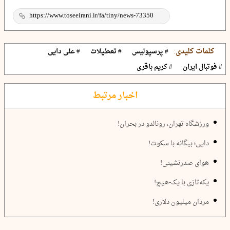
کلمات کلیدی:
# پرسپولیس
# تعطیلات
# علی دایی
# فوتبال ایران
# کریم باقری
اخبار مرتبط
ورزشگاه تهران، رونالدو در بحران!
دایی؛ بیگانه با سکوت!
هوای صدرنشینی!
یکه‌تازی با یک‌-هیچ!
مردان میلیون دلاری!