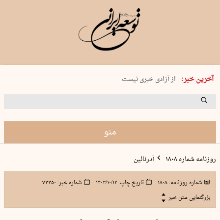
یکشنبه 18 مرداد 1405 شماره 2245
آخرین خبر:
از آزادی خبری نیست
۸۸۸ نفر سال گذشته بر اثر غرق‌شدگی جان …
غارت در روز روشن
حمید محرمیان، پایه‌گذار نشریه…
منو
روزنامه شماره ۱۸۰۸
آدرنالین
شماره روزنامه:
۱۸۰۸
تاریخ چاپ:
۱۴۰۳/۱۰/۱۲
شماره خبر:
۷۳۳۵۰
بزرگنمایی متن خبر