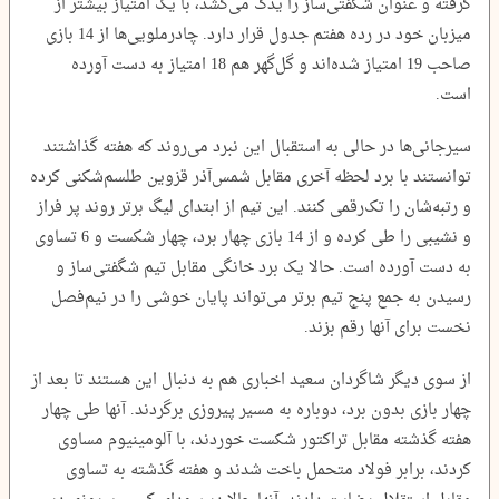
گرفته و عنوان شگفتی‌ساز را یدک می‌کشد، با یک امتیاز بیشتر از
میزبان خود در رده هفتم جدول قرار دارد. چادرملویی‌ها از 14 بازی
صاحب 19 امتیاز شده‌اند و گل‌گهر هم 18 امتیاز به دست آورده
است.
سیرجانی‌ها در حالی به استقبال این نبرد می‌روند که هفته گذاشتند
توانستند با برد لحظه آخری مقابل شمس‌آذر قزوین طلسم‌شکنی کرده
و رتبه‌شان را تک‌رقمی کنند. این تیم از ابتدای لیگ برتر روند پر فراز
و نشیبی را طی کرده و از 14 بازی چهار برد، چهار شکست و 6 تساوی
به دست آورده است. حالا یک برد خانگی مقابل تیم شگفتی‌ساز و
رسیدن به جمع پنج تیم برتر می‌تواند پایان خوشی را در نیم‌فصل
نخست برای آنها رقم بزند.
از سوی دیگر شاگردان سعید اخباری هم به دنبال این هستند تا بعد از
چهار بازی بدون برد، دوباره به مسیر پیروزی برگردند. آنها طی چهار
هفته گذشته مقابل تراکتور شکست خوردند، با آلومینیوم مساوی
کردند، برابر فولاد متحمل باخت شدند و هفته گذشته به تساوی