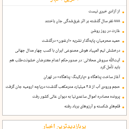
از آزادی خبری نیست
۸۸۸ نفر سال گذشته بر اثر غرق‌شدگی جان باختند
غارت در روز روشن
حمید محرمیان، پایه‌گذار نشریه «ارغنون» درگذشت
درخشش تیم المپیاد هوش مصنوعی ایران با کسب چهار مدال جهانی
آیت‌الله سروش محلاتی: در صدورحکم اعدام معترضان خشونت‌طلب هم
باید تأمل کرد
آغاز ساخت پناهگاه و «پارکینگ- پناهگاه» در تهران
حجم ورودی آب از ۴.۵ میلیارد مترمکعب گذشت؛ دریاچه ارومیه جان گرفت
پرونده مصادره اموال ساعدی‌نیا به دیوان عالی کشور رفت
قلم‌های شکسته و آرزوهای برباد رفته
پربازدیدترین اخبار