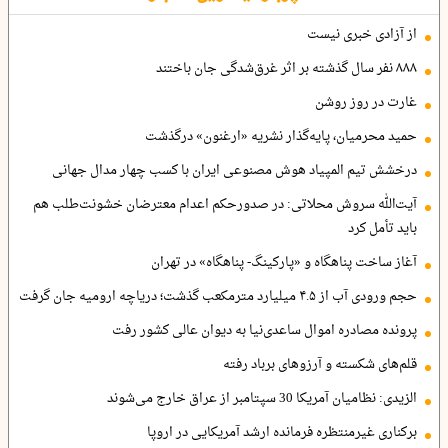
از آزادی خبری نیست
۸۸۸ نفر سال گذشته بر اثر غرق‌شدگی جان باختند
غارت در روز روشن
حمید محرمیان، پایه‌گذار نشریه «ارغنون» درگذشت
درخشش تیم المپیاد هوش مصنوعی ایران با کسب چهار مدال جهانی
آیت‌الله سروش محلاتی: در صدورحکم اعدام معترضان خشونت‌طلب هم
باید تأمل کرد
آغاز ساخت پناهگاه و «پارکینگ- پناهگاه» در تهران
حجم ورودی آب از ۴.۵ میلیارد مترمکعب گذشت؛ دریاچه ارومیه جان گرفت
پرونده مصادره اموال ساعدی‌نیا به دیوان عالی کشور رفت
قلم‌های شکسته و آرزوهای برباد رفته
الزیدی: نظامیان آمریکا 30 سپتامبر از عراق خارج می‌شوند
برکناری غیرمنتظره فرمانده ارشد آمریکایی در اروپا